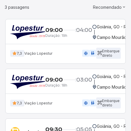
3 passagens
Recomendado
Goiânia, GO - Rod
09:00
04:00
Duração:
19h
Campo Mourão, P
Embarque
ac_unit
wc
7,3
Viação Lopestur
direto
Goiânia, GO - Rod
09:00
03:00
Duração:
18h
Campo Mourão, P
Embarque
ac_unit
wc
7,3
Viação Lopestur
direto
Goiânia, GO - Rod
09:30
05:05