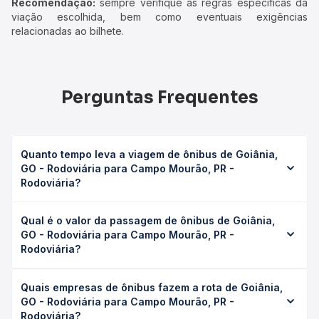
Recomendação:
sempre verifique as regras específicas da
viação escolhida, bem como eventuais exigências
relacionadas ao bilhete.
Perguntas Frequentes
Quanto tempo leva a viagem de ônibus de Goiânia,
GO - Rodoviária para Campo Mourão, PR -
Rodoviária?
A viagem de ônibus de Goiânia, GO - Rodoviária para
Qual é o valor da passagem de ônibus de Goiânia,
Campo Mourão, PR - Rodoviária leva em média 19h 41min,
GO - Rodoviária para Campo Mourão, PR -
podendo variar conforme a viação, o tipo de serviço
Rodoviária?
(convencional, executivo ou leito) e as condições de
tráfego. Na Quero Passagem você consulta os horários
O preço da passagem de ônibus de Goiânia, GO -
disponíveis e vê a duração exata de cada opção na data
Quais empresas de ônibus fazem a rota de Goiânia,
Rodoviária para Campo Mourão, PR - Rodoviária custa em
desejada.
GO - Rodoviária para Campo Mourão, PR -
média R$ 642,62 e varia conforme a data da viagem, a
Rodoviária?
empresa, o tipo de poltrona e a antecedência da compra.