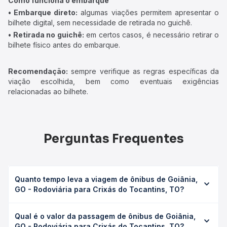
Como funciona o embarque
• Embarque direto:
algumas viações permitem apresentar o
bilhete digital, sem necessidade de retirada no guichê.
• Retirada no guichê:
em certos casos, é necessário retirar o
bilhete físico antes do embarque.
Recomendação:
sempre verifique as regras específicas da
viação escolhida, bem como eventuais exigências
relacionadas ao bilhete.
Perguntas Frequentes
Quanto tempo leva a viagem de ônibus de Goiânia,
GO - Rodoviária para Crixás do Tocantins, TO?
A viagem de ônibus de Goiânia, GO - Rodoviária para
Qual é o valor da passagem de ônibus de Goiânia,
Crixás do Tocantins, TO leva em média 10h, podendo
GO - Rodoviária para Crixás do Tocantins, TO?