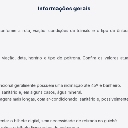
Informações gerais
forme a rota, viação, condições de trânsito e o tipo de ônibus
iação, data, horário e tipo de poltrona. Confira os valores at
ncional geralmente possuem uma inclinação até 45º e banheiro.
 sanitário e, em alguns casos, água mineral.
viagens mais longas, com ar-condicionado, sanitário e, possivelmente
tar o bilhete digital, sem necessidade de retirada no guichê.
etirar o bilhete físico antes do embarque.