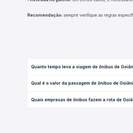
Recomendação:
sempre verifique as regras específ
Quanto tempo leva a viagem de ônibus de Goiân
A viagem de ônibus de Goiânia, GO - Rodoviária pa
Qual é o valor da passagem de ônibus de Goiâni
ou leito) e as condições de tráfego. Na Quero Pas
O preço da passagem de ônibus de Goiânia, GO - Ro
Quais empresas de ônibus fazem a rota de Goiâ
e a antecedência da compra. Na Quero Passagem vo
As viações Empresa Moreira operam o trecho de Go
todas as opções — empresas, horários, tipos de se