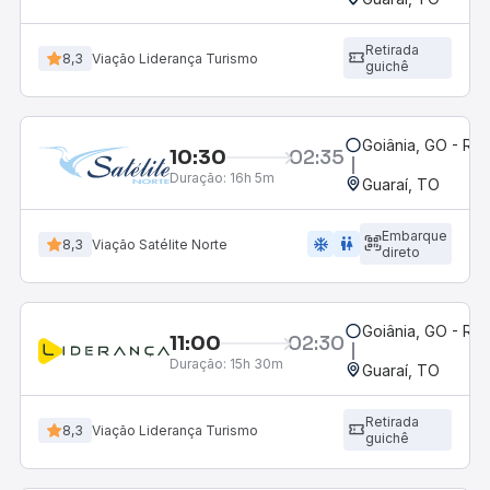
Retirada
8,3
Viação Liderança Turismo
guichê
Goiânia, GO - Rod
10:30
02:35
Duração:
16h 5m
Guaraí, TO
Embarque
ac_unit
wc
8,3
Viação Satélite Norte
direto
Goiânia, GO - Rod
11:00
02:30
Duração:
15h 30m
Guaraí, TO
Retirada
8,3
Viação Liderança Turismo
guichê