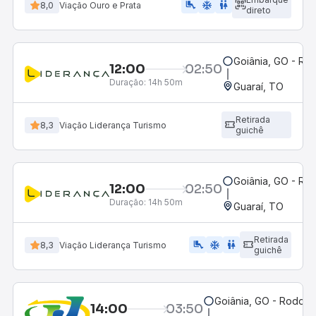
airline_seat_legroom_extra
ac_unit
WC
8,0
Viação Ouro e Prata
direto
Goiânia, GO - Rod
12:00
02:50
Duração:
14h 50m
Guaraí, TO
Retirada
8,3
Viação Liderança Turismo
guichê
Goiânia, GO - Rod
12:00
02:50
Duração:
14h 50m
Guaraí, TO
Retirada
airline_seat_legroom_extra
ac_unit
wc
8,3
Viação Liderança Turismo
guichê
Goiânia, GO - Rodoviá
14:00
03:50