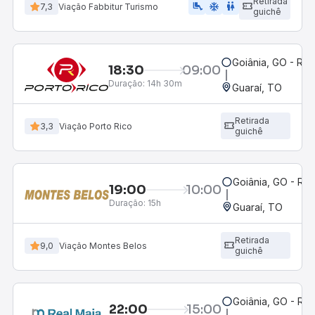
Retirada
airline_seat_legroom_extra
ac_unit
wc
7,3
Viação Fabbitur Turismo
guichê
Goiânia, GO - Rod
18:30
09:00
Duração:
14h 30m
Guaraí, TO
Retirada
3,3
Viação Porto Rico
guichê
Goiânia, GO - Rod
19:00
10:00
Duração:
15h
Guaraí, TO
Retirada
9,0
Viação Montes Belos
guichê
Goiânia, GO - Rod
22:00
15:00