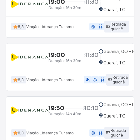
19:00
11:30
Duração:
16h 30m
Guaraí, TO
Retirada
ac_unit
wc
8,3
Viação Liderança Turismo
guichê
Goiânia, GO - Rod
19:00
11:30
Duração:
16h 30m
Guaraí, TO
Retirada
airline_seat_legroom_extra
ac_unit
wc
8,3
Viação Liderança Turismo
guichê
Goiânia, GO - Rod
19:30
10:10
Duração:
14h 40m
Guaraí, TO
Retirada
ac_unit
wc
8,3
Viação Liderança Turismo
guichê