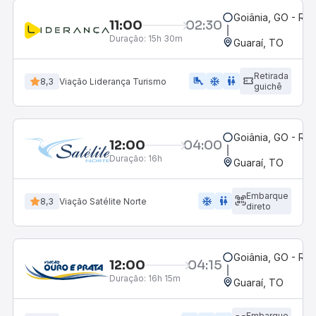
Goiânia, GO - Rod
11:00
02:30
Duração:
15h 30m
Guaraí, TO
Retirada
airline_seat_legroom_extra
ac_unit
wc
8,3
Viação Liderança Turismo
guichê
Goiânia, GO - Rod
12:00
04:00
Duração:
16h
Guaraí, TO
Embarque
ac_unit
wc
8,3
Viação Satélite Norte
direto
Goiânia, GO - Rod
12:00
04:15
Duração:
16h 15m
Guaraí, TO
Embarque