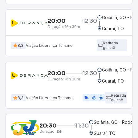
Goiânia, GO - Rod
20:00
12:30
Duração:
16h 30m
Guaraí, TO
Retirada
8,3
Viação Liderança Turismo
guichê
Goiânia, GO - Rod
20:00
12:30
Duração:
16h 30m
Guaraí, TO
Retirada
airline_seat_legroom_extra
ac_unit
wc
8,3
Viação Liderança Turismo
guichê
Goiânia, GO - Rodoviá
20:30
11:30
Duração:
15h
Guaraí, TO