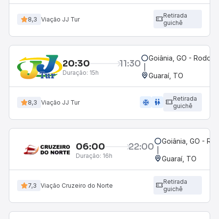
Retirada
8,3
Viação JJ Tur
guichê
Goiânia, GO - Rodoviá
20:30
11:30
Duração:
15h
Guaraí, TO
Retirada
ac_unit
wc
8,3
Viação JJ Tur
guichê
Goiânia, GO - Rod
06:00
22:00
Duração:
16h
Guaraí, TO
Retirada
7,3
Viação Cruzeiro do Norte
guichê