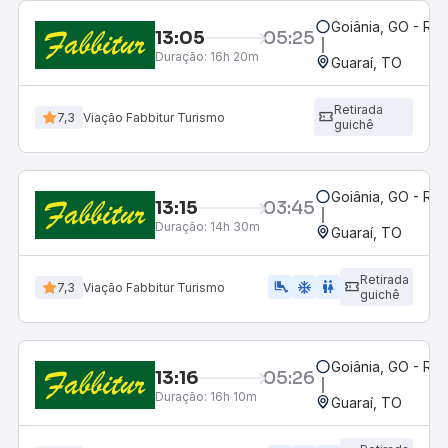
Goiânia, GO - Rod
13:05
05:25
Duração:
16h 20m
Guaraí, TO
Retirada
7,3
Viação Fabbitur Turismo
guichê
Goiânia, GO - Rod
13:15
03:45
Duração:
14h 30m
Guaraí, TO
Retirada
airline_seat_legroom_extra
ac_unit
WC
7,3
Viação Fabbitur Turismo
guichê
Goiânia, GO - Rod
13:16
05:26
Duração:
16h 10m
Guaraí, TO