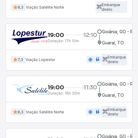
Embarque
8,3
Viação Satélite Norte
direto
Goiânia, GO - Rod
19:00
12:10
Duração:
17h 10m
Guaraí, TO
Embarque
ac_unit
wc
7,3
Viação Lopestur
direto
Goiânia, GO - Rod
19:00
11:30
Duração:
16h 30m
Guaraí, TO
Embarque
ac_unit
wc
8,3
Viação Satélite Norte
direto
Goiânia, GO - Rod