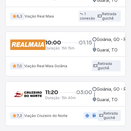
Guaraí, TO
1
Retirada
6,3
Viação Real Maia
conexão
guichê
Goiânia, GO - Rod
10:00
01:15
Duração:
15h 15m
Guaraí, TO
Retirada
7,0
Viação Real Maia Goiânia
guichê
Goiânia, GO - Rod
11:20
03:00
Duração:
15h 40m
Guaraí, TO
Retirada
ac_unit
wc
7,3
Viação Cruzeiro do Norte
guichê