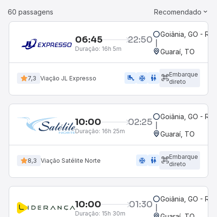
60 passagens
Recomendado
Goiânia, GO - Rod
06:45
22:50
Duração:
16h 5m
Guaraí, TO
Embarque
airline_seat_legroom_extra
ac_unit
WC
7,3
Viação JL Expresso
direto
Goiânia, GO - Rod
10:00
02:25
Duração:
16h 25m
Guaraí, TO
Embarque
ac_unit
wc
8,3
Viação Satélite Norte
direto
Goiânia, GO - Rod
10:00
01:30
Duração:
15h 30m
Guaraí, TO