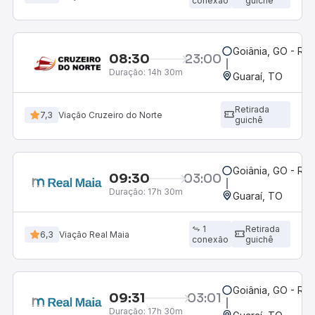
conexão
guichê
Goiânia, GO - Rod
08:30
23:00
Duração:
14h 30m
Guaraí, TO
Retirada
7,3
Viação Cruzeiro do Norte
guichê
Goiânia, GO - Rod
09:30
03:00
Duração:
17h 30m
Guaraí, TO
1
Retirada
6,3
Viação Real Maia
conexão
guichê
Goiânia, GO - Rod
09:31
03:01
Duração:
17h 30m