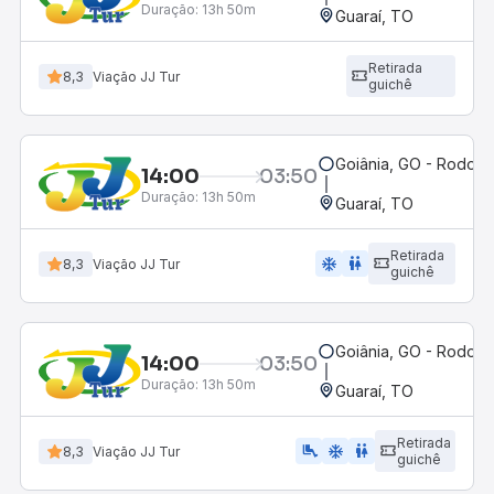
Duração:
13h 50m
Guaraí, TO
Retirada
8,3
Viação JJ Tur
guichê
Goiânia, GO - Rodoviá
14:00
03:50
Duração:
13h 50m
Guaraí, TO
Retirada
ac_unit
wc
8,3
Viação JJ Tur
guichê
Goiânia, GO - Rodoviá
14:00
03:50
Duração:
13h 50m
Guaraí, TO
Retirada
airline_seat_legroom_extra
ac_unit
wc
8,3
Viação JJ Tur
guichê