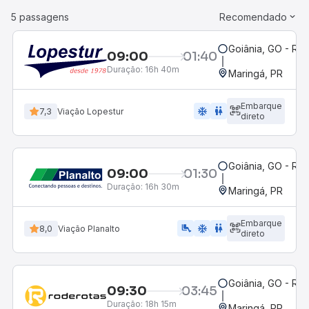
5 passagens
Recomendado
Goiânia, GO - Rod
09:00
01:40
Duração:
16h 40m
Maringá, PR
Embarque
ac_unit
wc
7,3
Viação Lopestur
direto
Goiânia, GO - Rod
09:00
01:30
Duração:
16h 30m
Maringá, PR
Embarque
airline_seat_legroom_extra
ac_unit
WC
8,0
Viação Planalto
direto
Goiânia, GO - Rod
09:30
03:45
Duração:
18h 15m
Maringá, PR