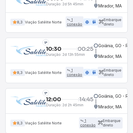
Duração:
2d 5h 45min
Mirador, MA
1
Embarque
ac_unit
wc
8,3
Viação Satélite Norte
conexão
direto
1°
Goiânia, GO - Rod
10:30
00:25
Duração:
2d 13h 55min
Mirador, MA
1
Embarque
ac_unit
wc
8,3
Viação Satélite Norte
conexão
direto
1°
Goiânia, GO - Rod
12:00
14:45
Duração:
2d 2h 45min
Mirador, MA
1
Embarque
8,3
Viação Satélite Norte
conexão
direto