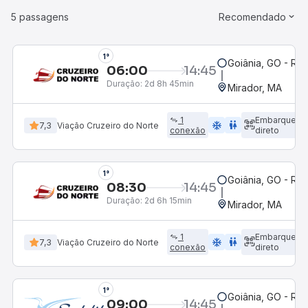
5 passagens
Recomendado
1°
Goiânia, GO - Rod
06:00
14:45
Duração:
2d 8h 45min
Mirador, MA
1
Embarque
ac_unit
wc
7,3
Viação Cruzeiro do Norte
conexão
direto
1°
Goiânia, GO - Rod
08:30
14:45
Duração:
2d 6h 15min
Mirador, MA
1
Embarque
ac_unit
wc
7,3
Viação Cruzeiro do Norte
conexão
direto
1°
Goiânia, GO - Rod
09:00
14:45