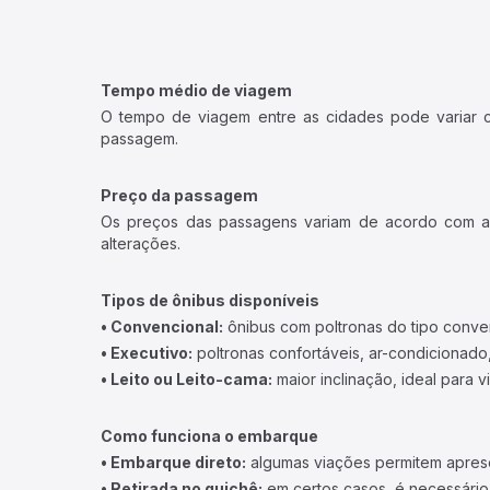
Tempo médio de viagem
O tempo de viagem entre as cidades pode variar con
passagem.
Preço da passagem
Os preços das passagens variam de acordo com a v
alterações.
Tipos de ônibus disponíveis
• Convencional:
ônibus com poltronas do tipo conve
• Executivo:
poltronas confortáveis, ar-condicionado,
• Leito ou Leito-cama:
maior inclinação, ideal para 
Como funciona o embarque
• Embarque direto:
algumas viações permitem apresen
• Retirada no guichê:
em certos casos, é necessário r