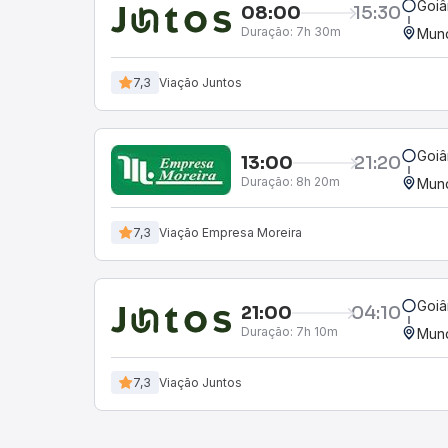
Goiâ
08:00
15:30
Duração:
7h 30m
Mun
7,3
Viação Juntos
Goiâ
13:00
21:20
Duração:
8h 20m
Mun
7,3
Viação Empresa Moreira
Goiâ
21:00
04:10
Duração:
7h 10m
Mun
7,3
Viação Juntos