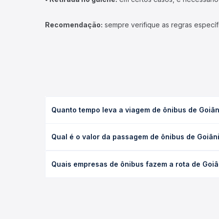
Recomendação:
sempre verifique as regras específ
Quanto tempo leva a viagem de ônibus de Goiân
A viagem de ônibus de Goiânia, GO - Rodoviária pa
Qual é o valor da passagem de ônibus de Goiân
executivo ou leito) e as condições de tráfego. Na
O preço da passagem de ônibus de Goiânia, GO - R
Quais empresas de ônibus fazem a rota de Goiâ
poltrona e a antecedência da compra. Na Quero Pa
As viações Empresa Moreira, Juntos operam o trec
você compara todas as opções — empresas, horário