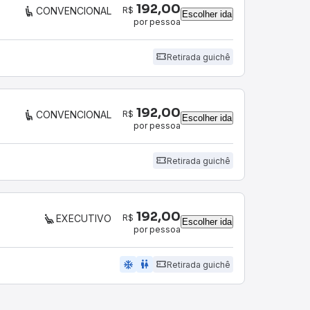
192,00
R$
CONVENCIONAL
Escolher ida
por pessoa
Retirada guichê
192,00
R$
CONVENCIONAL
Escolher ida
por pessoa
Retirada guichê
192,00
R$
EXECUTIVO
Escolher ida
por pessoa
ac_unit
wc
Retirada guichê