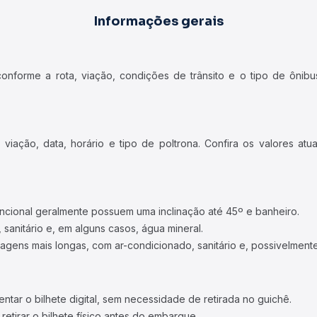
Informações gerais
forme a rota, viação, condições de trânsito e o tipo de ônibus
iação, data, horário e tipo de poltrona. Confira os valores at
ncional geralmente possuem uma inclinação até 45º e banheiro.
 sanitário e, em alguns casos, água mineral.
viagens mais longas, com ar-condicionado, sanitário e, possivelmente
tar o bilhete digital, sem necessidade de retirada no guichê.
etirar o bilhete físico antes do embarque.