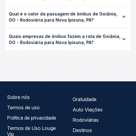
A viagem de ônibus de Goiânia, GO - Rodoviária para
Qual é o valor da passagem de ônibus de Goiânia,
Nova Ipixuna, PA leva em média 30h 35min, podendo
GO - Rodoviária para Nova Ipixuna, PA?
variar conforme a viação, o tipo de serviço (convencional,
executivo ou leito) e as condições de tráfego. Na Quero
O preço da passagem de ônibus de Goiânia, GO -
Passagem você consulta os horários disponíveis e vê a
Quais empresas de ônibus fazem a rota de Goiânia,
Rodoviária para Nova Ipixuna, PA custa em média R$
duração exata de cada opção na data desejada.
GO - Rodoviária para Nova Ipixuna, PA?
527,82 e varia conforme a data da viagem, a empresa, o
tipo de poltrona e a antecedência da compra. Na Quero
As viações Real Maia operam o trecho de Goiânia, GO -
Passagem você compara os preços de todas as viações
Rodoviária para Nova Ipixuna, PA, com horários variados
em tempo real e garante a melhor oferta para o seu
ao longo do dia. Na Quero Passagem você compara todas
roteiro.
as opções — empresas, horários, tipos de serviço e
preços — em um só lugar e escolhe a que melhor se
encaixa na sua viagem.
Sobre nós
Gratuidade
Termos de uso
Auto Viações
Política de privacidade
Rodoviárias
Termos de Uso Louge
Destinos
Vip