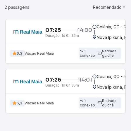
2 passagens
Recomendado
Goiânia, GO - Rod
07:25
14:00
Duração:
1d 6h 35m
Nova Ipixuna, PA
1
Retirada
6,3
Viação Real Maia
conexão
guichê
Goiânia, GO - Rod
07:26
14:01
Duração:
1d 6h 35m
Nova Ipixuna, PA
1
Retirada
6,3
Viação Real Maia
conexão
guichê