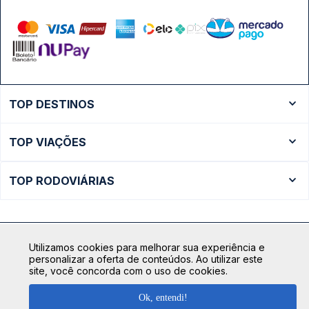
TOP DESTINOS
Ônibus Rio de Janeiro
TOP VIAÇÕES
Ônibus São Paulo
Passagens Cometa
Ônibus Brasília
TOP RODOVIÁRIAS
Passagens Gontijo
Ônibus Campinas
Rodoviária São Paulo - Tietê
Passagens 1001
Ônibus Londrina
Rodoviária Rio de Janeiro - Novo Rio
Passagens Águia Branca
+ Destinos
Utilizamos cookies para melhorar sua experiência e
Rodoviária Belo Horizonte - Gov. Israel Pinheiro (Tergip)
Calçada das Margaridas, 163 - Sala 02 - Condomínio Centro
Passagens Pássaro Marron
personalizar a oferta de conteúdos. Ao utilizar este
Comercial Alphaville, Barueri - SP | CEP: 06453-038
site, você concorda com o uso de cookies.
Rodoviária Curitiba
+ Viações
CNPJ: 18.087.991/0001-57 | saconibus@queropassagem.com.br
Rodoviária São Paulo - Barra Funda
Ok, entendi!
Copyright 2026 © QueroPassagem.com.br