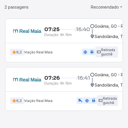
2 passagens
Recomendado
Goiânia, GO - Rod
07:25
16:40
Duração:
9h 15m
Sandolândia, TO
Retirada
ac_unit
wc
6,3
Viação Real Maia
guichê
Goiânia, GO - Rod
07:26
16:41
Duração:
9h 15m
Sandolândia, TO
Retirada
airline_seat_legroom_extra
ac_unit
wc
6,3
Viação Real Maia
guichê