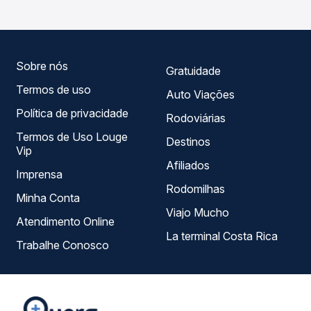
Passagem você compara todas as opções — empresas,
horários, tipos de serviço e preços — em um só lugar e
escolhe a que melhor se encaixa na sua viagem.
Sobre nós
Gratuidade
Termos de uso
Auto Viações
Política de privacidade
Rodoviárias
Termos de Uso Louge
Destinos
Vip
Afiliados
Imprensa
Rodomilhas
Minha Conta
Viajo Mucho
Atendimento Online
La terminal Costa Rica
Trabalhe Conosco