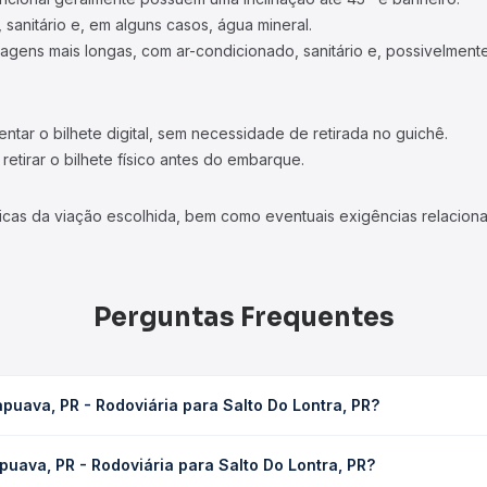
 sanitário e, em alguns casos, água mineral.
viagens mais longas, com ar-condicionado, sanitário e, possivelmente
tar o bilhete digital, sem necessidade de retirada no guichê.
etirar o bilhete físico antes do embarque.
icas da viação escolhida, bem como eventuais exigências relaciona
Perguntas Frequentes
uava, PR - Rodoviária para Salto Do Lontra, PR?
 para Salto Do Lontra, PR leva em média 5h 5min, podendo variar c
uava, PR - Rodoviária para Salto Do Lontra, PR?
 Quero Passagem você consulta os horários disponíveis e vê a dur