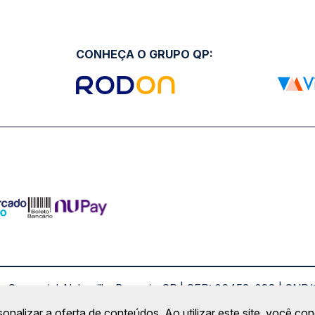
CONHEÇA O GRUPO QP:
ro Comercial Alphaville, Barueri - SP | CEP: 06453-038 | C
Copyright 2026 © QueroPassagem.com.br
sonalizar a oferta de conteúdos. Ao utilizar este site, você c