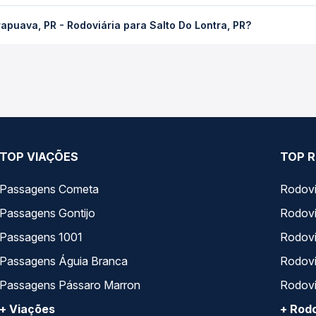
 Rodoviária para Salto Do Lontra, PR custa em média R$ 135,10 e v
puava, PR - Rodoviária para Salto Do Lontra, PR?
 Passagem você compara os preços de todas as viações em tempo re
e Guarapuava, PR - Rodoviária para Salto Do Lontra, PR, com horá
s, tipos de serviço e preços — em um só lugar e escolhe a que me
TOP VIAÇÕES
TOP R
Passagens Cometa
Rodovi
Passagens Gontijo
Rodovi
Passagens 1001
Rodoviá
Passagens Águia Branca
Rodoviá
Passagens Pássaro Marron
Rodovi
+ Viações
+ Rodo