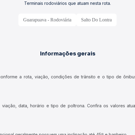
Terminais rodoviários que atuam nesta rota.
Guarapuava - Rodoviária
Salto Do Lontra
Informações gerais
forme a rota, viação, condições de trânsito e o tipo de ônibus
iação, data, horário e tipo de poltrona. Confira os valores at
ncional geralmente possuem uma inclinação até 45º e banheiro.