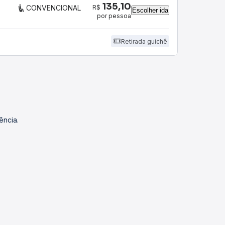
135,10
R$
CONVENCIONAL
Escolher ida
por pessoa
Retirada guichê
ência.