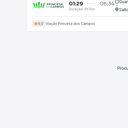
Guar
01:29
06:34
Duração:
5h 5m
Salt
9,0
Viação Princesa dos Campos
Procu