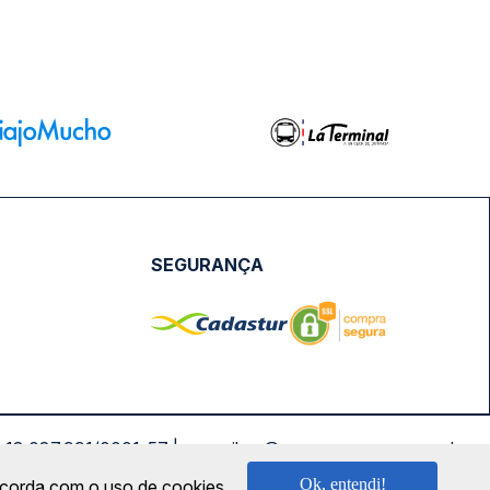
SEGURANÇA
NPJ: 18.087.991/0001-57 | saconibus@queropassagem.com.br
Ok, entendi!
oncorda com o uso de cookies.