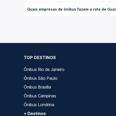
O preço da passagem de ônibus de Guarapuava, PR -
Quais empresas de ônibus fazem a rota de Guara
de poltrona e a antecedência da compra. Na Quero
As viações Princesa dos Campos operam o trecho d
você compara todas as opções — empresas, horário
TOP DESTINOS
Ônibus Rio de Janeiro
Ônibus São Paulo
Ônibus Brasília
Ônibus Campinas
Ônibus Londrina
+ Destinos