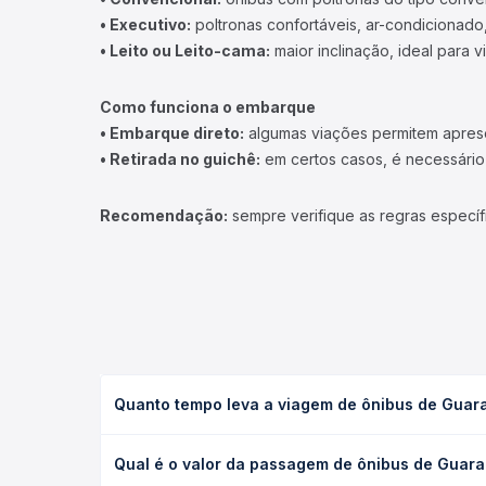
• Executivo:
poltronas confortáveis, ar-condicionado,
• Leito ou Leito-cama:
maior inclinação, ideal para 
Como funciona o embarque
• Embarque direto:
algumas viações permitem apresen
• Retirada no guichê:
em certos casos, é necessário r
Recomendação:
sempre verifique as regras específ
Quanto tempo leva a viagem de ônibus de Guarap
A viagem de ônibus de Guarapuava, PR - Rodoviária
Qual é o valor da passagem de ônibus de Guarap
executivo ou leito) e as condições de tráfego. Na