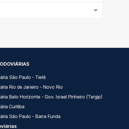
aria conforme a data da viagem, a empresa, o tipo
al e garante a melhor oferta para o seu roteiro.
rios variados ao longo do dia. Na Quero Passagem
lhor se encaixa na sua viagem.
ODOVIÁRIAS
ária São Paulo - Tietê
ária Rio de Janeiro - Novo Rio
ria Belo Horizonte - Gov. Israel Pinheiro (Tergip)
ria Curitiba
ária São Paulo - Barra Funda
viárias