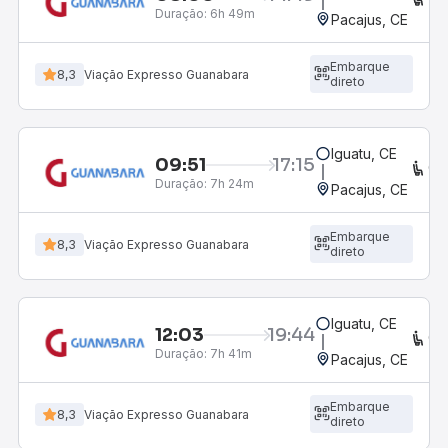
Duração:
6h 49m
Pacajus, CE
Embarque
8,3
Viação Expresso Guanabara
direto
Iguatu, CE
09:51
17:15
CO
Duração:
7h 24m
Pacajus, CE
Embarque
8,3
Viação Expresso Guanabara
direto
Iguatu, CE
12:03
19:44
CO
Duração:
7h 41m
Pacajus, CE
Embarque
8,3
Viação Expresso Guanabara
direto