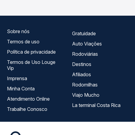
compara todas as opções — empresas, horários, tipos de
serviço e preços — em um só lugar e escolhe a que
melhor se encaixa na sua viagem.
Sobre nós
Gratuidade
Termos de uso
Auto Viações
Política de privacidade
Rodoviárias
Termos de Uso Louge
Destinos
Vip
Afiliados
Imprensa
Rodomilhas
Minha Conta
Viajo Mucho
Atendimento Online
La terminal Costa Rica
Trabalhe Conosco