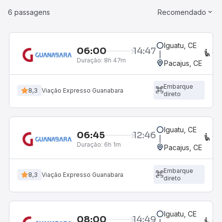
6 passagens
Recomendado
Iguatu, CE
06:00
14:47
CO
Duração:
8h 47m
Pacajus, CE
Embarque
8,3
Viação Expresso Guanabara
direto
Iguatu, CE
06:45
12:46
CO
Duração:
6h 1m
Pacajus, CE
Embarque
8,3
Viação Expresso Guanabara
direto
Iguatu, CE
08:00
14:49
CO