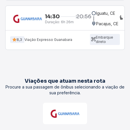
Iguatu, CE
14:30
20:56
CO
Duração:
6h 26m
Pacajus, CE
Embarque
8,3
Viação Expresso Guanabara
direto
Viações que atuam nesta rota
Procure a sua passagem de ônibus selecionando a viação de
sua preferência.