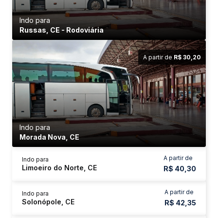
Indo para
Russas, CE - Rodoviária
A partir de
R$ 30,20
Indo para
Morada Nova, CE
A partir de
Indo para
Limoeiro do Norte, CE
R$ 40,30
A partir de
Indo para
Solonópole, CE
R$ 42,35