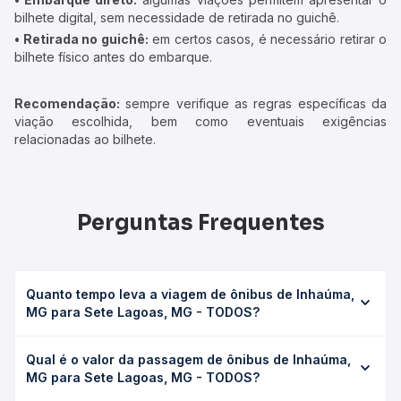
bilhete digital, sem necessidade de retirada no guichê.
• Retirada no guichê:
em certos casos, é necessário retirar o
bilhete físico antes do embarque.
Recomendação:
sempre verifique as regras específicas da
viação escolhida, bem como eventuais exigências
relacionadas ao bilhete.
Perguntas Frequentes
Quanto tempo leva a viagem de ônibus de Inhaúma,
MG para Sete Lagoas, MG - TODOS?
A viagem de ônibus de Inhaúma, MG para Sete Lagoas,
Qual é o valor da passagem de ônibus de Inhaúma,
MG - TODOS leva em média 0 horas, podendo variar
MG para Sete Lagoas, MG - TODOS?
conforme a viação, o tipo de serviço (convencional,
executivo ou leito) e as condições de tráfego. Na Quero