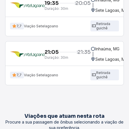
19:35
20:05
Duração:
30m
Sete Lagoas, MG 
Retirada
7,7
Viação Setelagoano
guichê
Inhaúma, MG
21:05
21:35
Duração:
30m
Sete Lagoas, MG 
Retirada
7,7
Viação Setelagoano
guichê
Viações que atuam nesta rota
Procure a sua passagem de ônibus selecionando a viação de
sua preferência.