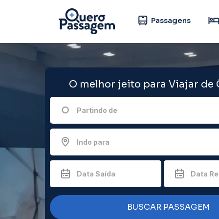
Passagens
O melhor jeito para Viajar de
Partindo de
Indo para
Data Saída
Data Re
BUSCAR PASSAGEM