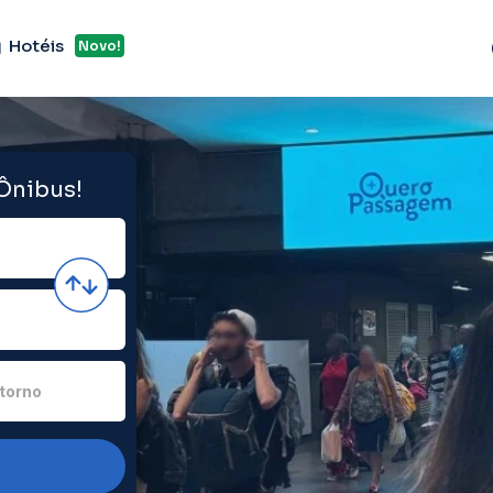
Hotéis
Novo!
 Ônibus!
torno