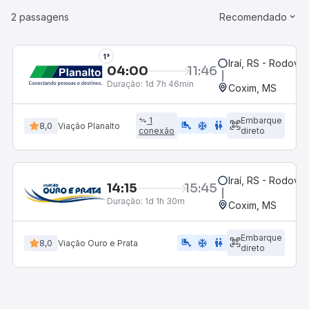
2 passagens
Recomendado
1°
Iraí, RS - Rodoviá
04:00
11:46
Duração:
1d 7h 46min
Coxim, MS
1
Embarque
airline_seat_legroom_extra
ac_unit
WC
8,0
Viação Planalto
conexão
direto
Iraí, RS - Rodoviá
14:15
15:45
Duração:
1d 1h 30m
Coxim, MS
Embarque
airline_seat_legroom_extra
ac_unit
WC
8,0
Viação Ouro e Prata
direto