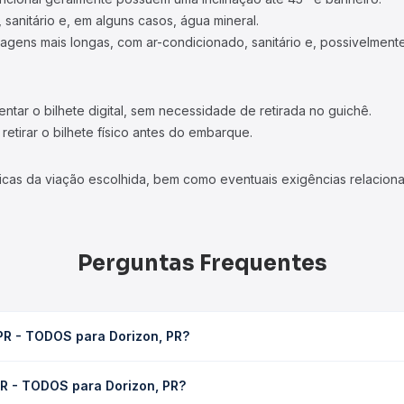
 sanitário e, em alguns casos, água mineral.
viagens mais longas, com ar-condicionado, sanitário e, possivelmente
tar o bilhete digital, sem necessidade de retirada no guichê.
etirar o bilhete físico antes do embarque.
icas da viação escolhida, bem como eventuais exigências relaciona
Perguntas Frequentes
 PR - TODOS para Dorizon, PR?
zon, PR leva em média 1h 20min, podendo variar conforme a viação, 
 PR - TODOS para Dorizon, PR?
em você consulta os horários disponíveis e vê a duração exata de