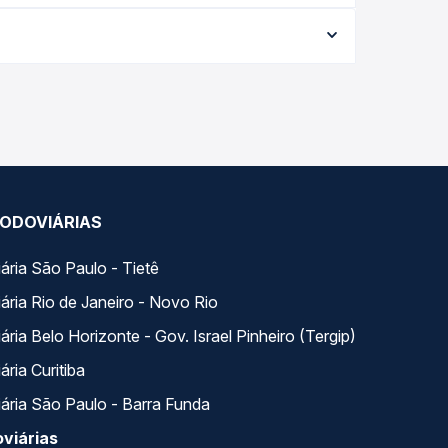
a da viagem, a empresa, o tipo de poltrona e a
elhor oferta para o seu roteiro.
longo do dia. Na Quero Passagem você compara
a na sua viagem.
ODOVIÁRIAS
ária São Paulo - Tietê
ária Rio de Janeiro - Novo Rio
ria Belo Horizonte - Gov. Israel Pinheiro (Tergip)
ria Curitiba
ária São Paulo - Barra Funda
viárias