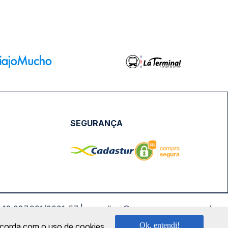
SEGURANÇA
NPJ: 18.087.991/0001-57 | saconibus@queropassagem.com.br
Ok, entendi!
oncorda com o uso de cookies.