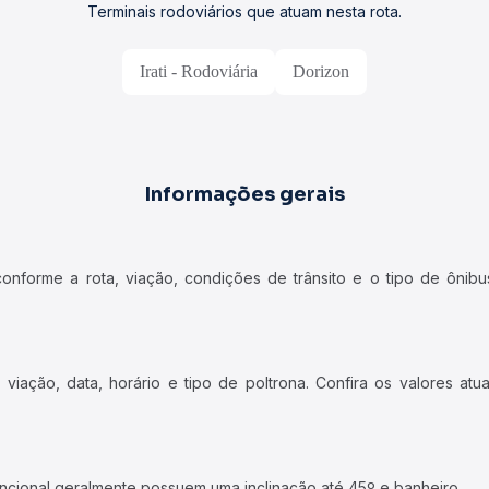
Terminais rodoviários que atuam nesta rota.
Irati - Rodoviária
Dorizon
Informações gerais
forme a rota, viação, condições de trânsito e o tipo de ônibus
iação, data, horário e tipo de poltrona. Confira os valores at
ncional geralmente possuem uma inclinação até 45º e banheiro.