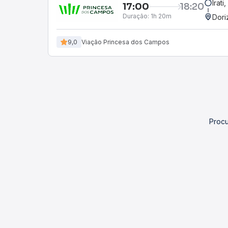
Irati
17:00
18:20
Duração:
1h 20m
Dori
9,0
Viação Princesa dos Campos
Procu