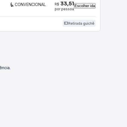
33,51
R$
CONVENCIONAL
Escolher ida
por pessoa
Retirada guichê
ência.