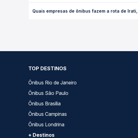
O preço da passagem de ônibus de Irati, PR - TODO
Quais empresas de ônibus fazem a rota de Irati
antecedência da compra. Na Quero Passagem você c
As viações Princesa dos Campos operam o trecho d
todas as opções — empresas, horários, tipos de se
TOP DESTINOS
Ônibus Rio de Janeiro
Ônibus São Paulo
Ônibus Brasília
Ônibus Campinas
Ônibus Londrina
+ Destinos