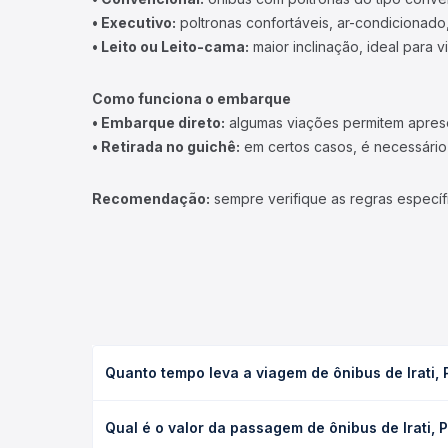
• Executivo:
poltronas confortáveis, ar-condicionado,
• Leito ou Leito-cama:
maior inclinação, ideal para 
Como funciona o embarque
• Embarque direto:
algumas viações permitem apresen
• Retirada no guichê:
em certos casos, é necessário r
Recomendação:
sempre verifique as regras específ
Quanto tempo leva a viagem de ônibus de Irati,
A viagem de ônibus de Irati, PR - TODOS para Dori
Qual é o valor da passagem de ônibus de Irati,
leito) e as condições de tráfego. Na Quero Passag