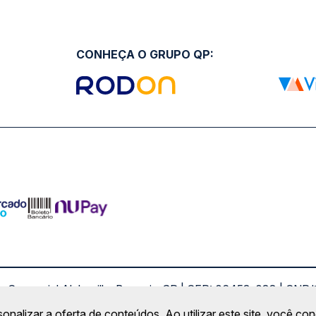
CONHEÇA O GRUPO QP:
ro Comercial Alphaville, Barueri - SP | CEP: 06453-038 | C
Copyright 2026 © QueroPassagem.com.br
sonalizar a oferta de conteúdos. Ao utilizar este site, você c