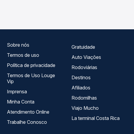
As viações Reunidas operam o trecho de Itajaí, SC -
Passagem você compara os preços de todas as viações
Rodoviária para Águas de Chapecó, SC, com horários
em tempo real e garante a melhor oferta para o seu
variados ao longo do dia. Na Quero Passagem você
roteiro.
compara todas as opções — empresas, horários, tipos de
serviço e preços — em um só lugar e escolhe a que
melhor se encaixa na sua viagem.
Sobre nós
Gratuidade
Termos de uso
Auto Viações
Política de privacidade
Rodoviárias
Termos de Uso Louge
Destinos
Vip
Afiliados
Imprensa
Rodomilhas
Minha Conta
Viajo Mucho
Atendimento Online
La terminal Costa Rica
Trabalhe Conosco