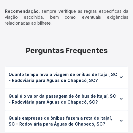
Recomendação:
sempre verifique as regras específicas da
viação escolhida, bem como eventuais exigências
relacionadas ao bilhete.
Perguntas Frequentes
Quanto tempo leva a viagem de ônibus de Itajaí, SC
- Rodoviária para Águas de Chapecó, SC?
A viagem de ônibus de Itajaí, SC - Rodoviária para Águas
Qual é o valor da passagem de ônibus de Itajaí, SC
de Chapecó, SC leva em média 11h 15min, podendo variar
- Rodoviária para Águas de Chapecó, SC?
conforme a viação, o tipo de serviço (convencional,
executivo ou leito) e as condições de tráfego. Na Quero
O preço da passagem de ônibus de Itajaí, SC - Rodoviária
Passagem você consulta os horários disponíveis e vê a
Quais empresas de ônibus fazem a rota de Itajaí,
para Águas de Chapecó, SC custa em média R$ 260,68 e
duração exata de cada opção na data desejada.
SC - Rodoviária para Águas de Chapecó, SC?
varia conforme a data da viagem, a empresa, o tipo de
poltrona e a antecedência da compra. Na Quero