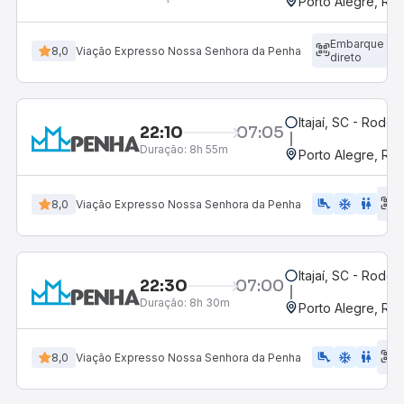
Porto Alegre, RS
Embarque
8,0
Viação Expresso Nossa Senhora da Penha
direto
Itajaí, SC - Rodovi
22:10
07:05
Duração:
8h 55m
Porto Alegre, RS
E
airline_seat_legroom_extra
ac_unit
WC
8,0
Viação Expresso Nossa Senhora da Penha
d
Itajaí, SC - Rodovi
22:30
07:00
Duração:
8h 30m
Porto Alegre, RS
E
airline_seat_legroom_extra
ac_unit
WC
8,0
Viação Expresso Nossa Senhora da Penha
d