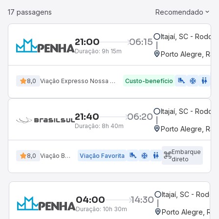
17 passagens
Recomendado
Itajaí, SC - Rodovi
21:00
06:15
Duração:
9h 15m
Porto Alegre, RS 
airline_seat_legroom_extra
ac_unit
WC
8,0
Viação Expresso Nossa Senhora da Penha
Custo-benefício
Itajaí, SC - Rodovi
21:40
06:20
Duração:
8h 40m
Porto Alegre, RS 
Embarque
airline_seat_legroom_extra
ac_unit
WC
8,0
Viação Brasil Sul
Viação Favorita
direto
Itajaí, SC - Rodovi
04:00
14:30
Duração:
10h 30m
Porto Alegre, RS