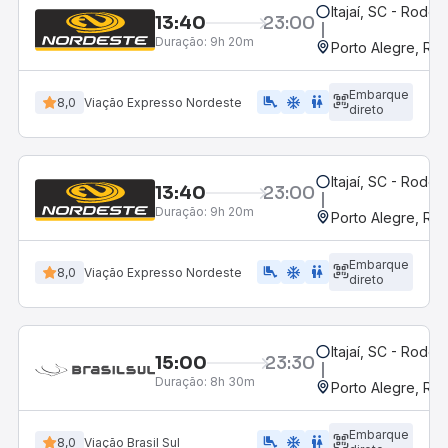
Itajaí, SC - Rodovi
13:40
23:00
Duração:
9h 20m
Porto Alegre, RS
Embarque
airline_seat_legroom_extra
ac_unit
WC
8,0
Viação Expresso Nordeste
direto
Itajaí, SC - Rodovi
13:40
23:00
Duração:
9h 20m
Porto Alegre, RS
Embarque
airline_seat_legroom_extra
ac_unit
WC
8,0
Viação Expresso Nordeste
direto
Itajaí, SC - Rodovi
15:00
23:30
Duração:
8h 30m
Porto Alegre, RS
Embarque
airline_seat_legroom_extra
ac_unit
wc
8,0
Viação Brasil Sul