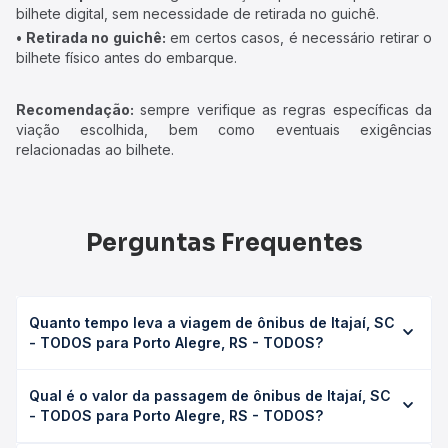
bilhete digital, sem necessidade de retirada no guichê.
• Retirada no guichê:
em certos casos, é necessário retirar o
bilhete físico antes do embarque.
Recomendação:
sempre verifique as regras específicas da
viação escolhida, bem como eventuais exigências
relacionadas ao bilhete.
Perguntas Frequentes
Quanto tempo leva a viagem de ônibus de Itajaí, SC
- TODOS para Porto Alegre, RS - TODOS?
A viagem de ônibus de Itajaí, SC - TODOS para Porto
Qual é o valor da passagem de ônibus de Itajaí, SC
Alegre, RS - TODOS leva em média 9h 6min, podendo
- TODOS para Porto Alegre, RS - TODOS?
variar conforme a viação, o tipo de serviço (convencional,
executivo ou leito) e as condições de tráfego. Na Quero