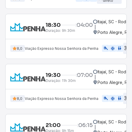
direto
Itajaí, SC - Rodovi
18:30
04:00
Duração:
9h 30m
Porto Alegre, RS
E
airline_seat_legroom_extra
ac_unit
WC
8,0
Viação Expresso Nossa Senhora da Penha
d
Itajaí, SC - Rodovi
19:30
07:00
Duração:
11h 30m
Porto Alegre, RS
E
airline_seat_legroom_extra
ac_unit
WC
8,0
Viação Expresso Nossa Senhora da Penha
d
Itajaí, SC - Rodovi
21:00
06:15
Duração:
9h 15m