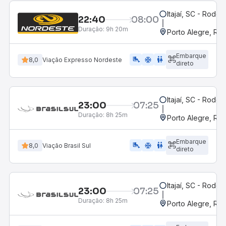
Itajaí, SC - Rodovi
22:40
08:00
Duração:
9h 20m
Porto Alegre, RS
Embarque
airline_seat_legroom_extra
ac_unit
WC
8,0
Viação Expresso Nordeste
direto
Itajaí, SC - Rodovi
23:00
07:25
Duração:
8h 25m
Porto Alegre, RS
Embarque
airline_seat_legroom_extra
ac_unit
wc
8,0
Viação Brasil Sul
direto
Itajaí, SC - Rodovi
23:00
07:25
Duração:
8h 25m
Porto Alegre, RS