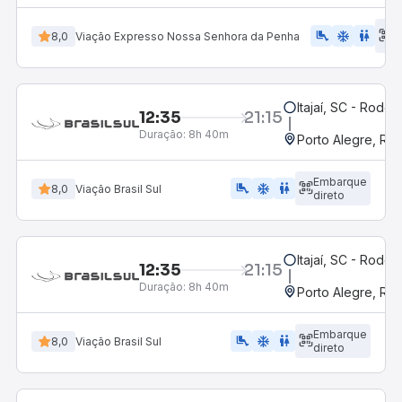
E
airline_seat_legroom_extra
ac_unit
WC
8,0
Viação Expresso Nossa Senhora da Penha
d
Itajaí, SC - Rodovi
12:35
21:15
Duração:
8h 40m
Porto Alegre, RS
Embarque
airline_seat_legroom_extra
ac_unit
wc
8,0
Viação Brasil Sul
direto
Itajaí, SC - Rodovi
12:35
21:15
Duração:
8h 40m
Porto Alegre, RS
Embarque
airline_seat_legroom_extra
ac_unit
wc
8,0
Viação Brasil Sul
direto