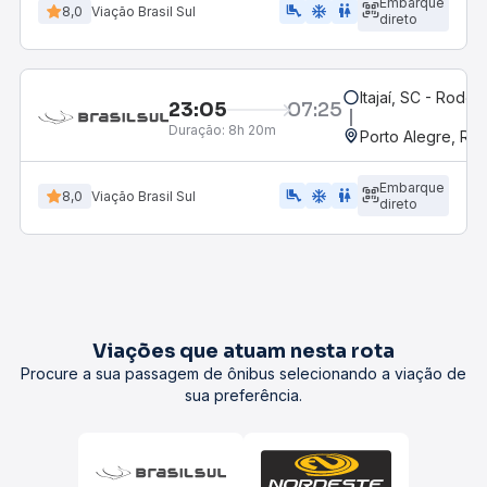
Embarque
airline_seat_legroom_extra
ac_unit
wc
8,0
Viação Brasil Sul
direto
Itajaí, SC - Rodovi
23:05
07:25
Duração:
8h 20m
Porto Alegre, RS
Embarque
airline_seat_legroom_extra
ac_unit
wc
8,0
Viação Brasil Sul
direto
Viações que atuam nesta rota
Procure a sua passagem de ônibus selecionando a viação de
sua preferência.