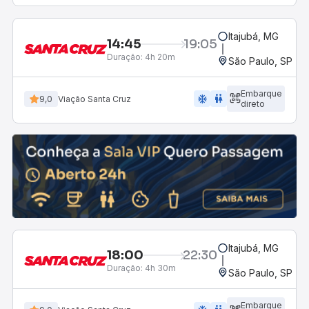
Itajubá, MG
14:45
19:05
Duração:
4h 20m
São Paulo, SP - R
Embarque
ac_unit
wc
9,0
Viação Santa Cruz
direto
Itajubá, MG
18:00
22:30
Duração:
4h 30m
São Paulo, SP - R
Embarque