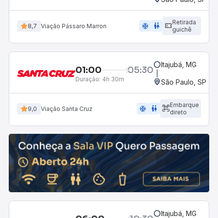
Retirada
ac_unit
wc
8,7
Viação Pássaro Marron
guichê
Itajubá, MG
01:00
05:30
Duração:
4h 30m
São Paulo, SP - R
Embarque
ac_unit
wc
9,0
Viação Santa Cruz
direto
Itajubá, MG