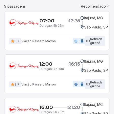
9 passagens
Recomendado
Itajubá, MG
07:00
12:25
Duração:
5h 25m
São Paulo, SP - R
Retirada
ac_unit
wc
8,7
Viação Pássaro Marron
guichê
Itajubá, MG
12:00
16:15
Duração:
4h 15m
São Paulo, SP - R
Retirada
ac_unit
wc
8,7
Viação Pássaro Marron
guichê
Itajubá, MG
16:00
21:20
Duração:
5h 20m
São Paulo, SP - R