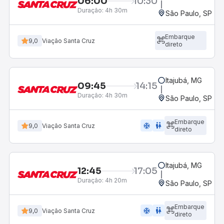
06:00
10:30
Duração:
4h 30m
São Paulo, SP - R
Embarque
9,0
Viação Santa Cruz
direto
Itajubá, MG
09:45
14:15
Duração:
4h 30m
São Paulo, SP - R
Embarque
ac_unit
wc
9,0
Viação Santa Cruz
direto
Itajubá, MG
12:45
17:05
Duração:
4h 20m
São Paulo, SP - R
Embarque
ac_unit
wc
9,0
Viação Santa Cruz
direto