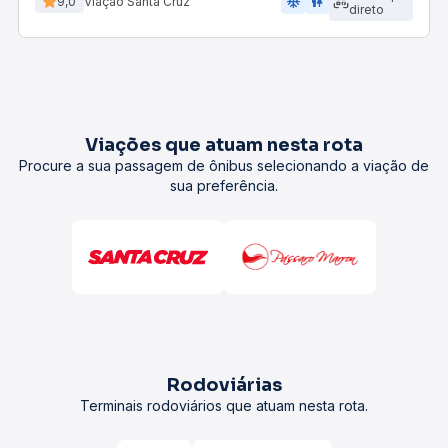
ac_unit
wc
9,0
Viação Santa Cruz
direto
Viações que atuam nesta rota
Procure a sua passagem de ônibus selecionando a viação de
sua preferência.
Rodoviárias
Terminais rodoviários que atuam nesta rota.