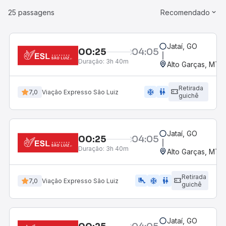
25 passagens
Recomendado
Jataí, GO
00:25
04:05
Duração:
3h 40m
Alto Garças, MT
Retirada
ac_unit
wc
7,0
Viação Expresso São Luiz
guichê
Jataí, GO
00:25
04:05
Duração:
3h 40m
Alto Garças, MT
Retirada
airline_seat_legroom_extra
ac_unit
wc
7,0
Viação Expresso São Luiz
guichê
Jataí, GO