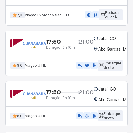
Retirada
ac_unit
wc
7,0
Viação Expresso São Luiz
guichê
Jataí, GO
17:50
21:00
Duração:
3h 10m
Alto Garças, MT
Embarque
airline_seat_legroom_extra
ac_unit
WC
8,0
Viação UTIL
direto
Jataí, GO
17:50
21:00
Duração:
3h 10m
Alto Garças, MT
Embarque
airline_seat_legroom_extra
ac_unit
wc
8,0
Viação UTIL
direto