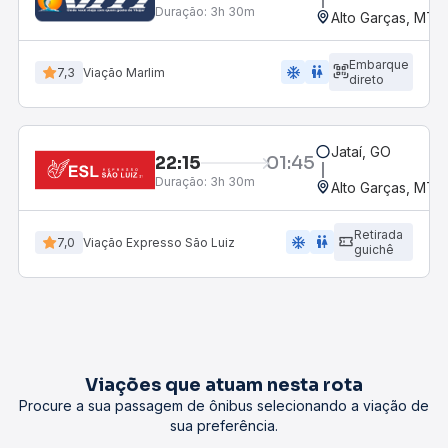
Duração:
3h 30m
Alto Garças, MT
Embarque
ac_unit
wc
7,3
Viação Marlim
direto
Jataí, GO
22:15
01:45
Duração:
3h 30m
Alto Garças, MT
Retirada
ac_unit
wc
7,0
Viação Expresso São Luiz
guichê
Viações que atuam nesta rota
Procure a sua passagem de ônibus selecionando a viação de
sua preferência.