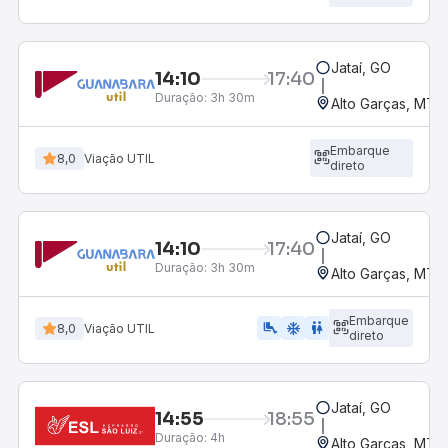
Jataí, GO
14:10
17:40
Duração:
3h 30m
Alto Garças, MT
Embarque
8,0
Viação UTIL
direto
Jataí, GO
14:10
17:40
Duração:
3h 30m
Alto Garças, MT
Embarque
airline_seat_legroom_extra
ac_unit
wc
8,0
Viação UTIL
direto
Jataí, GO
14:55
18:55
Duração:
4h
Alto Garças, MT