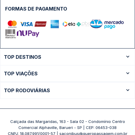
FORMAS DE PAGAMENTO
TOP DESTINOS
Ônibus Rio de Janeiro
TOP VIAÇÕES
Ônibus São Paulo
Passagens Cometa
Ônibus Brasília
TOP RODOVIÁRIAS
Passagens Gontijo
Ônibus Campinas
Rodoviária São Paulo - Tietê
Passagens 1001
Ônibus Londrina
Rodoviária Rio de Janeiro - Novo Rio
Passagens Águia Branca
+ Destinos
Rodoviária Belo Horizonte - Gov. Israel Pinheiro (Tergip)
Calçada das Margaridas, 163 - Sala 02 - Condomínio Centro
Passagens Pássaro Marron
Comercial Alphaville, Barueri - SP | CEP: 06453-038
Rodoviária Curitiba
+ Viações
CNPJ: 18.087.991/0001-57 | saconibus@queropassagem.com.br