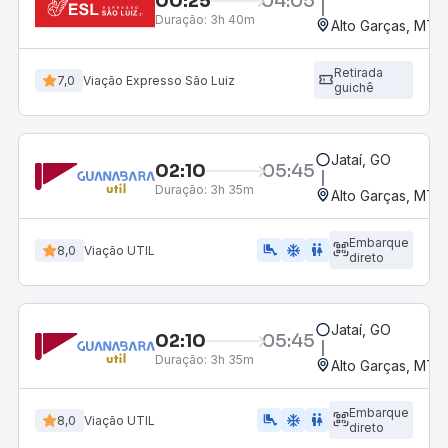
00:25
04:05
Duração:
3h 40m
Alto Garças, MT
Retirada
7,0
Viação Expresso São Luiz
guichê
Jataí, GO
02:10
05:45
Duração:
3h 35m
Alto Garças, MT
Embarque
airline_seat_legroom_extra
ac_unit
WC
8,0
Viação UTIL
direto
Jataí, GO
02:10
05:45
Duração:
3h 35m
Alto Garças, MT
Embarque
airline_seat_legroom_extra
ac_unit
wc
8,0
Viação UTIL
direto