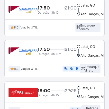
Jataí, GO
17:50
21:00
Duração:
3h 10m
Alto Garças, MT
Embarque
8,0
Viação UTIL
direto
Jataí, GO
17:50
21:00
Duração:
3h 10m
Alto Garças, MT
Embarque
airline_seat_legroom_extra
ac_unit
wc
8,0
Viação UTIL
direto
Jataí, GO
18:00
22:25
Duração:
4h 25m
Alto Garças, MT
Retirada