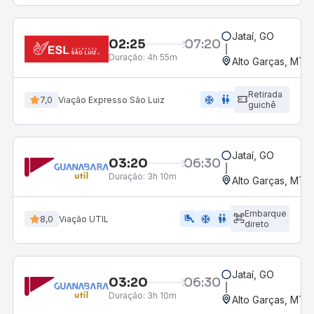
Jataí, GO
02:25
07:20
Duração:
4h 55m
Alto Garças, MT
Retirada
ac_unit
wc
7,0
Viação Expresso São Luiz
guichê
Jataí, GO
03:20
06:30
Duração:
3h 10m
Alto Garças, MT
Embarque
airline_seat_legroom_extra
ac_unit
WC
8,0
Viação UTIL
direto
Jataí, GO
03:20
06:30
Duração:
3h 10m
Alto Garças, MT