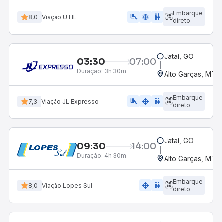
Embarque
airline_seat_legroom_extra
ac_unit
wc
8,0
Viação UTIL
direto
Jataí, GO
03:30
07:00
Duração:
3h 30m
Alto Garças, MT
Embarque
airline_seat_legroom_extra
ac_unit
WC
7,3
Viação JL Expresso
direto
Jataí, GO
09:30
14:00
Duração:
4h 30m
Alto Garças, MT
Embarque
ac_unit
wc
8,0
Viação Lopes Sul
direto