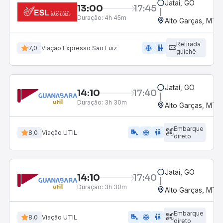
Jataí, GO
13:00
17:45
Duração:
4h 45m
Alto Garças, MT
Retirada
ac_unit
wc
7,0
Viação Expresso São Luiz
guichê
Jataí, GO
14:10
17:40
Duração:
3h 30m
Alto Garças, MT
Embarque
airline_seat_legroom_extra
ac_unit
WC
8,0
Viação UTIL
direto
Jataí, GO
14:10
17:40
Duração:
3h 30m
Alto Garças, MT
Embarque
airline_seat_legroom_extra
ac_unit
wc
8,0
Viação UTIL
direto