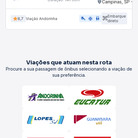
Campinas, SP - 
Embarque
airline_seat_legroom_extra
ac_unit
wc
8,7
Viação Andorinha
direto
Viações que atuam nesta rota
Procure a sua passagem de ônibus selecionando a viação de
sua preferência.