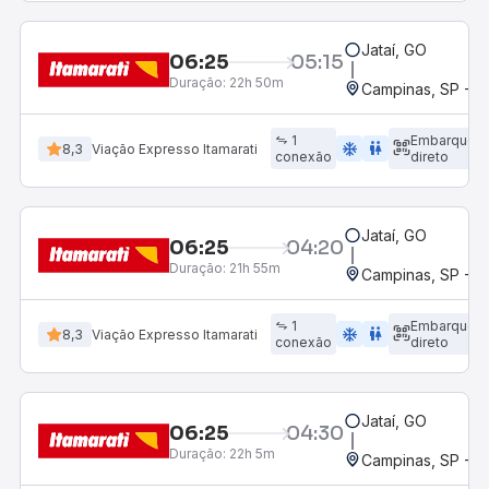
Jataí, GO
06:25
05:15
Duração:
22h 50m
Campinas, SP - 
1
Embarque
ac_unit
wc
8,3
Viação Expresso Itamarati
conexão
direto
Jataí, GO
06:25
04:20
Duração:
21h 55m
Campinas, SP - 
1
Embarque
ac_unit
wc
8,3
Viação Expresso Itamarati
conexão
direto
Jataí, GO
06:25
04:30
Duração:
22h 5m
Campinas, SP - 