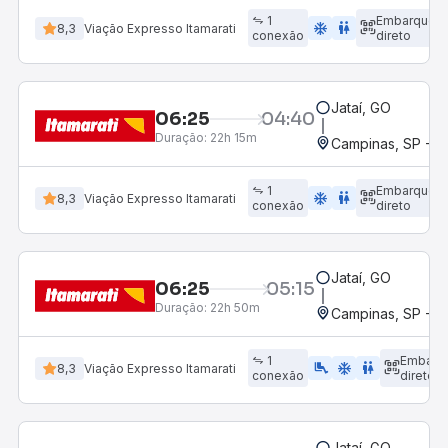
1
Embarque
ac_unit
wc
8,3
Viação Expresso Itamarati
conexão
direto
Jataí, GO
06:25
04:40
Duração:
22h 15m
Campinas, SP - 
1
Embarque
ac_unit
wc
8,3
Viação Expresso Itamarati
conexão
direto
Jataí, GO
06:25
05:15
Duração:
22h 50m
Campinas, SP - 
1
Embarq
airline_seat_legroom_extra
ac_unit
wc
8,3
Viação Expresso Itamarati
conexão
direto
Jataí, GO