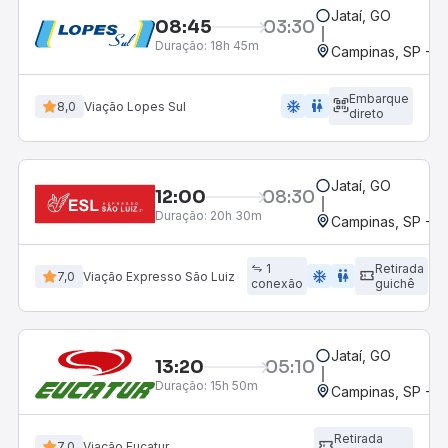
Jataí, GO
08:45
03:30
Duração:
18h 45m
Campinas, SP - 
Embarque
ac_unit
wc
8,0
Viação Lopes Sul
direto
Jataí, GO
12:00
08:30
Duração:
20h 30m
Campinas, SP - 
1
Retirada
ac_unit
wc
7,0
Viação Expresso São Luiz
conexão
guichê
Jataí, GO
13:20
05:10
Duração:
15h 50m
Campinas, SP - 
Retirada
7,0
Viação Eucatur