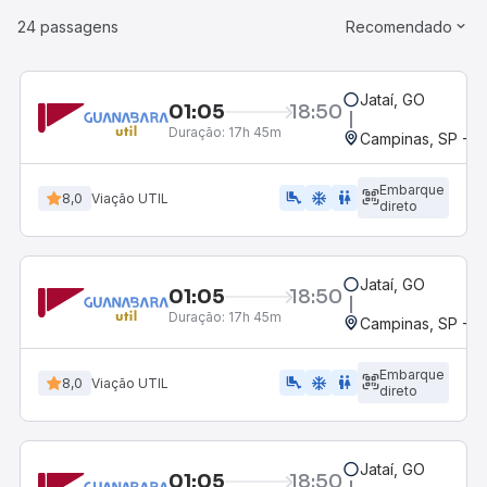
24 passagens
Recomendado
Jataí, GO
01:05
18:50
Duração:
17h 45m
Campinas, SP - 
Embarque
airline_seat_legroom_extra
ac_unit
wc
8,0
Viação UTIL
direto
Jataí, GO
01:05
18:50
Duração:
17h 45m
Campinas, SP - 
Embarque
airline_seat_legroom_extra
ac_unit
WC
8,0
Viação UTIL
direto
Jataí, GO
01:05
18:50