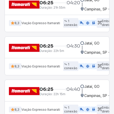
06:25
04:20
Duração:
21h 55m
Campinas, SP - 
1
Embarq
airline_seat_legroom_extra
ac_unit
wc
8,3
Viação Expresso Itamarati
conexão
direto
Jataí, GO
06:25
04:30
Duração:
22h 5m
Campinas, SP - 
1
Embarq
airline_seat_legroom_extra
ac_unit
wc
8,3
Viação Expresso Itamarati
conexão
direto
Jataí, GO
06:25
04:40
Duração:
22h 15m
Campinas, SP - 
1
Embarq
airline_seat_legroom_extra
ac_unit
wc
8,3
Viação Expresso Itamarati
conexão
direto