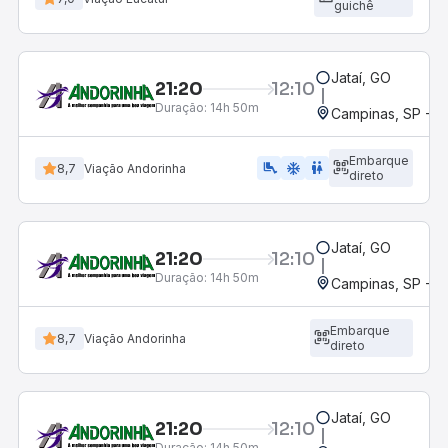
guichê
Jataí, GO
21:20
12:10
Duração:
14h 50m
Campinas, SP - 
Embarque
airline_seat_legroom_extra
ac_unit
wc
8,7
Viação Andorinha
direto
Jataí, GO
21:20
12:10
Duração:
14h 50m
Campinas, SP - 
Embarque
8,7
Viação Andorinha
direto
Jataí, GO
21:20
12:10
Duração:
14h 50m