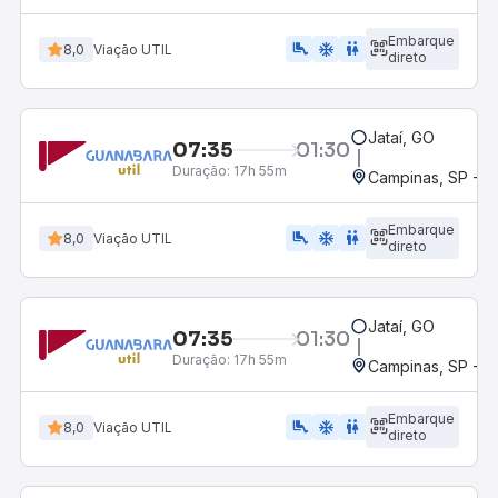
Embarque
airline_seat_legroom_extra
ac_unit
wc
8,0
Viação UTIL
direto
Jataí, GO
07:35
01:30
Duração:
17h 55m
Campinas, SP - 
Embarque
airline_seat_legroom_extra
ac_unit
WC
8,0
Viação UTIL
direto
Jataí, GO
07:35
01:30
Duração:
17h 55m
Campinas, SP - 
Embarque
airline_seat_legroom_extra
ac_unit
wc
8,0
Viação UTIL
direto