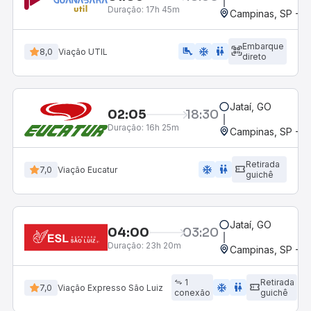
Duração:
17h 45m
Campinas, SP - 
Embarque
airline_seat_legroom_extra
ac_unit
wc
8,0
Viação UTIL
direto
Jataí, GO
02:05
18:30
Duração:
16h 25m
Campinas, SP - 
Retirada
ac_unit
wc
7,0
Viação Eucatur
guichê
Jataí, GO
04:00
03:20
Duração:
23h 20m
Campinas, SP - 
1
Retirada
ac_unit
wc
7,0
Viação Expresso São Luiz
conexão
guichê