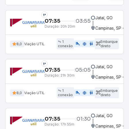
1°
Jataí, GO
07:35
03:55
Duração:
20h 20m
Campinas, SP - 
1
Embarque
airline_seat_legroom_extra
ac_unit
WC
8,0
Viação UTIL
conexão
direto
1°
Jataí, GO
07:35
05:05
Duração:
21h 30m
Campinas, SP - 
1
Embarque
airline_seat_legroom_extra
ac_unit
WC
8,0
Viação UTIL
conexão
direto
Jataí, GO
07:35
01:30
Duração:
17h 55m
Campinas, SP - 