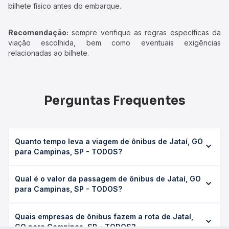
bilhete físico antes do embarque.
Recomendação:
sempre verifique as regras específicas da
viação escolhida, bem como eventuais exigências
relacionadas ao bilhete.
Perguntas Frequentes
Quanto tempo leva a viagem de ônibus de Jataí, GO
para Campinas, SP - TODOS?
A viagem de ônibus de Jataí, GO para Campinas, SP -
Qual é o valor da passagem de ônibus de Jataí, GO
TODOS leva em média 18h 29min, podendo variar
para Campinas, SP - TODOS?
conforme a viação, o tipo de serviço (convencional,
executivo ou leito) e as condições de tráfego. Na Quero
O preço da passagem de ônibus de Jataí, GO para
Passagem você consulta os horários disponíveis e vê a
Quais empresas de ônibus fazem a rota de Jataí,
Campinas, SP - TODOS custa em média R$ 371,46 e varia
duração exata de cada opção na data desejada.
GO para Campinas, SP - TODOS?
conforme a data da viagem, a empresa, o tipo de poltrona