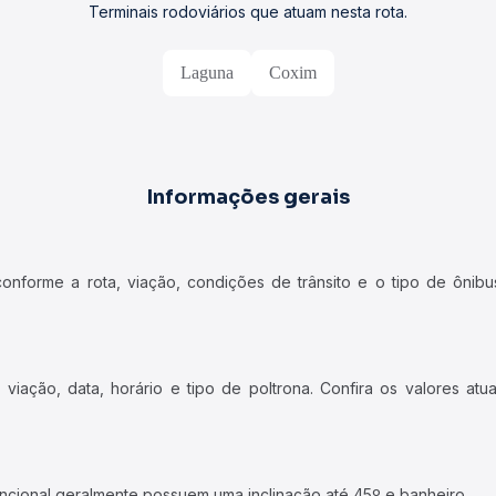
Terminais rodoviários que atuam nesta rota.
Laguna
Coxim
Informações gerais
forme a rota, viação, condições de trânsito e o tipo de ônibus
iação, data, horário e tipo de poltrona. Confira os valores at
ncional geralmente possuem uma inclinação até 45º e banheiro.