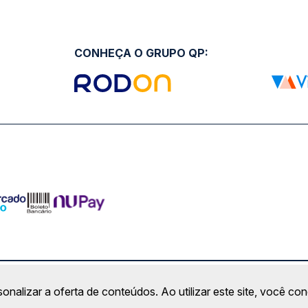
CONHEÇA O GRUPO QP:
ro Comercial Alphaville, Barueri - SP | CEP: 06453-038 | C
sonalizar a oferta de conteúdos. Ao utilizar este site, você c
Copyright 2026 © QueroPassagem.com.br