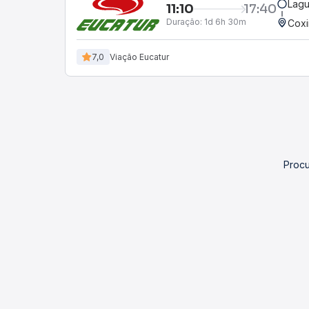
Lagu
11:10
17:40
Duração:
1d 6h 30m
Cox
7,0
Viação Eucatur
Procu