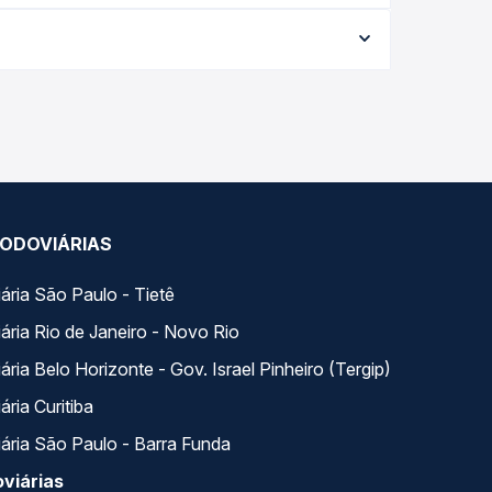
data da viagem, a empresa, o tipo de poltrona e
 melhor oferta para o seu roteiro.
. Na Quero Passagem você compara todas as
viagem.
ODOVIÁRIAS
ária São Paulo - Tietê
ária Rio de Janeiro - Novo Rio
ria Belo Horizonte - Gov. Israel Pinheiro (Tergip)
ria Curitiba
ária São Paulo - Barra Funda
viárias