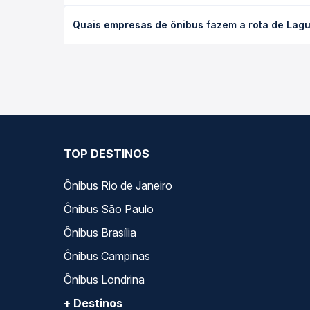
O preço da passagem de ônibus de Laguna, SC - TO
Quais empresas de ônibus fazem a rota de Lag
a antecedência da compra. Na Quero Passagem você
As viações Eucatur operam o trecho de Laguna, S
opções — empresas, horários, tipos de serviço e p
TOP DESTINOS
Ônibus Rio de Janeiro
Ônibus São Paulo
Ônibus Brasília
Ônibus Campinas
Ônibus Londrina
+ Destinos