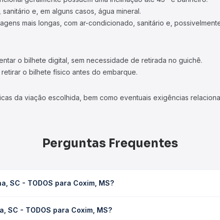
 sanitário e, em alguns casos, água mineral.
viagens mais longas, com ar-condicionado, sanitário e, possivelmente
tar o bilhete digital, sem necessidade de retirada no guichê.
etirar o bilhete físico antes do embarque.
icas da viação escolhida, bem como eventuais exigências relaciona
Perguntas Frequentes
na, SC - TODOS para Coxim, MS?
xim, MS leva em média 30h 19min, podendo variar conforme a viaçã
na, SC - TODOS para Coxim, MS?
em você consulta os horários disponíveis e vê a duração exata de