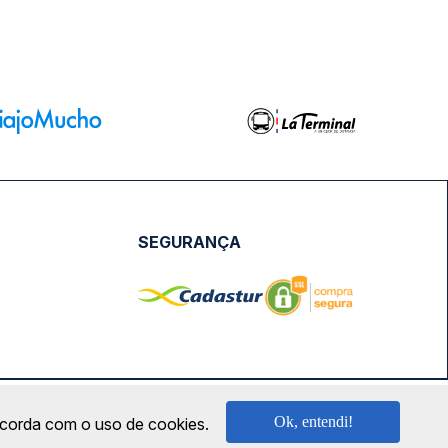
SEGURANÇA
NPJ: 18.087.991/0001-57 | saconibus@queropassagem.com.br
Ok, entendi!
oncorda com o uso de cookies.