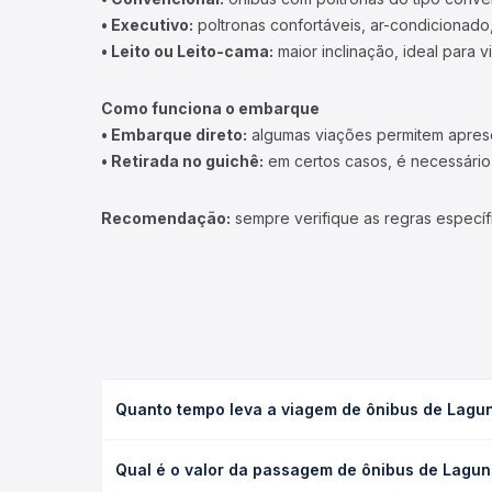
• Executivo:
poltronas confortáveis, ar-condicionado,
• Leito ou Leito-cama:
maior inclinação, ideal para 
Como funciona o embarque
• Embarque direto:
algumas viações permitem apresen
• Retirada no guichê:
em certos casos, é necessário r
Recomendação:
sempre verifique as regras específ
Quanto tempo leva a viagem de ônibus de Lagu
A viagem de ônibus de Laguna, SC - TODOS para Co
Qual é o valor da passagem de ônibus de Lagu
leito) e as condições de tráfego. Na Quero Passag