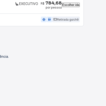
784,68
R$
EXECUTIVO
Escolher ida
por pessoa
ac_unit
wc
Retirada guichê
ência.