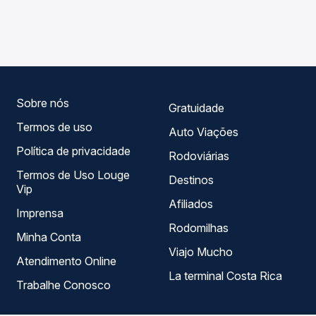
As viações UTIL, Expresso Gardenia operam o trecho de
Passagem você compara os preços de todas as viações
Lavras, MG - TODOS para Campinas, SP - TODOS, com
em tempo real e garante a melhor oferta para o seu
horários variados ao longo do dia. Na Quero Passagem
roteiro.
você compara todas as opções — empresas, horários,
tipos de serviço e preços — em um só lugar e escolhe a
que melhor se encaixa na sua viagem.
Sobre nós
Gratuidade
Termos de uso
Auto Viações
Política de privacidade
Rodoviárias
Termos de Uso Louge
Destinos
Vip
Afiliados
Imprensa
Rodomilhas
Minha Conta
Viajo Mucho
Atendimento Online
La terminal Costa Rica
Trabalhe Conosco