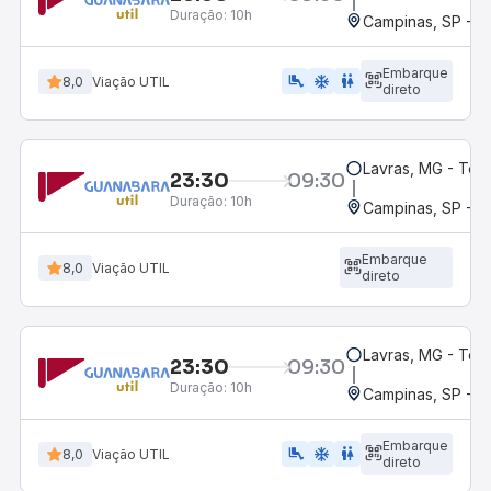
Duração:
10h
Campinas, SP - 
Embarque
airline_seat_legroom_extra
ac_unit
WC
8,0
Viação UTIL
direto
Lavras, MG - Term
23:30
09:30
Duração:
10h
Campinas, SP - 
Embarque
8,0
Viação UTIL
direto
Lavras, MG - Term
23:30
09:30
Duração:
10h
Campinas, SP - 
Embarque
airline_seat_legroom_extra
ac_unit
wc
8,0
Viação UTIL
direto