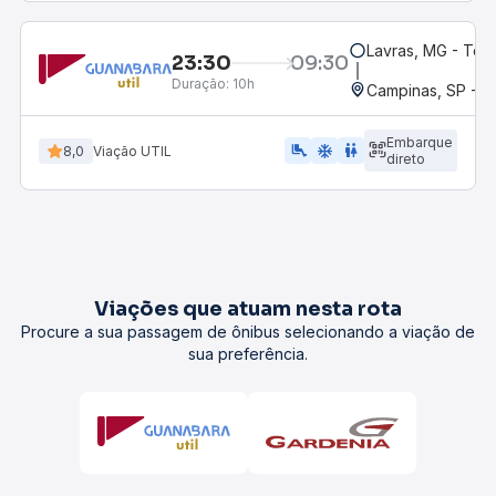
Lavras, MG - Term
23:30
09:30
Duração:
10h
Campinas, SP - 
Embarque
airline_seat_legroom_extra
ac_unit
wc
8,0
Viação UTIL
direto
Viações que atuam nesta rota
Procure a sua passagem de ônibus selecionando a viação de
sua preferência.