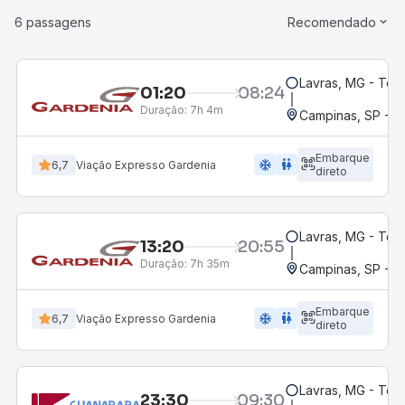
6 passagens
Recomendado
Lavras, MG - Term
01:20
08:24
Duração:
7h 4m
Campinas, SP - 
Embarque
ac_unit
wc
6,7
Viação Expresso Gardenia
direto
Lavras, MG - Term
13:20
20:55
Duração:
7h 35m
Campinas, SP - 
Embarque
ac_unit
wc
6,7
Viação Expresso Gardenia
direto
Lavras, MG - Term
23:30
09:30