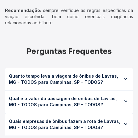
Recomendação:
sempre verifique as regras específicas da
viação escolhida, bem como eventuais exigências
relacionadas ao bilhete.
Perguntas Frequentes
Quanto tempo leva a viagem de ônibus de Lavras,
MG - TODOS para Campinas, SP - TODOS?
A viagem de ônibus de Lavras, MG - TODOS para
Qual é o valor da passagem de ônibus de Lavras,
Campinas, SP - TODOS leva em média 9h 5min, podendo
MG - TODOS para Campinas, SP - TODOS?
variar conforme a viação, o tipo de serviço (convencional,
executivo ou leito) e as condições de tráfego. Na Quero
O preço da passagem de ônibus de Lavras, MG - TODOS
Passagem você consulta os horários disponíveis e vê a
Quais empresas de ônibus fazem a rota de Lavras,
para Campinas, SP - TODOS custa em média R$ 222,58 e
duração exata de cada opção na data desejada.
MG - TODOS para Campinas, SP - TODOS?
varia conforme a data da viagem, a empresa, o tipo de
poltrona e a antecedência da compra. Na Quero