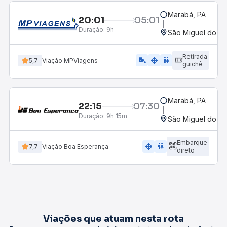
Marabá, PA
20:01
05:01
Duração:
9h
São Miguel do G
Retirada
airline_seat_legroom_extra
ac_unit
wc
5,7
Viação MPViagens
guichê
Marabá, PA
22:15
07:30
Duração:
9h 15m
São Miguel do G
Embarque
ac_unit
wc
7,7
Viação Boa Esperança
direto
Viações que atuam nesta rota