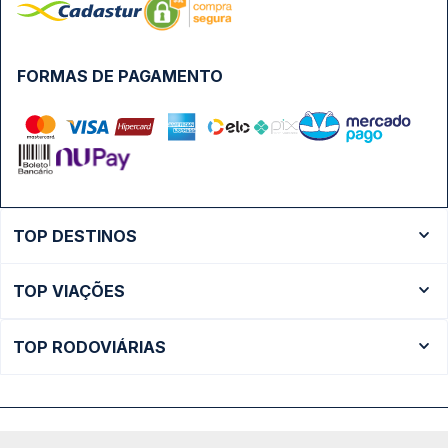
FORMAS DE PAGAMENTO
TOP DESTINOS
Ônibus Rio de Janeiro
TOP VIAÇÕES
Ônibus São Paulo
Passagens Cometa
Ônibus Brasília
TOP RODOVIÁRIAS
Passagens Gontijo
Ônibus Campinas
Rodoviária São Paulo - Tietê
Passagens 1001
Ônibus Londrina
Rodoviária Rio de Janeiro - Novo Rio
Passagens Águia Branca
+ Destinos
Rodoviária Belo Horizonte - Gov. Israel Pinheiro (Tergip)