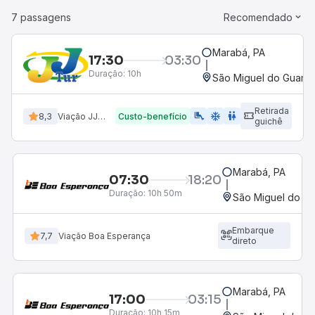
7 passagens
Recomendado
Marabá, PA
17:30
03:30
Duração:
10h
São Miguel do Guamá
Retirada
airline_seat_legroom_extra
ac_unit
wc
8,3
Viação JJ Tur
Custo-benefício
guichê
Marabá, PA
07:30
18:20
Duração:
10h 50m
São Miguel do G
Embarque
7,7
Viação Boa Esperança
direto
Marabá, PA
17:00
03:15
Duração:
10h 15m