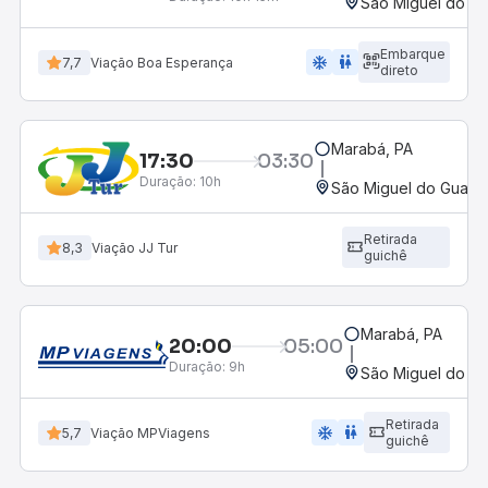
São Miguel do G
Embarque
ac_unit
wc
7,7
Viação Boa Esperança
direto
Marabá, PA
17:30
03:30
Duração:
10h
São Miguel do Guamá
Retirada
8,3
Viação JJ Tur
guichê
Marabá, PA
20:00
05:00
Duração:
9h
São Miguel do G
Retirada
ac_unit
wc
5,7
Viação MPViagens
guichê