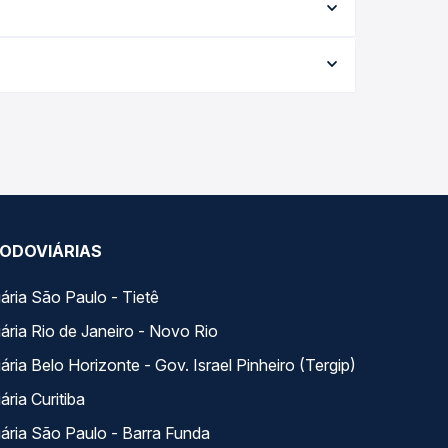
 cada opção na data desejada.
orme a data da viagem, a empresa, o tipo de
e garante a melhor oferta para o seu roteiro.
 dia. Na Quero Passagem você compara todas as
viagem.
ODOVIÁRIAS
ária São Paulo - Tietê
ária Rio de Janeiro - Novo Rio
ria Belo Horizonte - Gov. Israel Pinheiro (Tergip)
ria Curitiba
ária São Paulo - Barra Funda