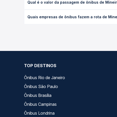
Qual é o valor da passagem de ônibus de Mineiro
leito) e as condições de tráfego. Na Quero Passag
O preço da passagem de ônibus de Mineiros, GO par
Quais empresas de ônibus fazem a rota de Minei
poltrona e a antecedência da compra. Na Quero Pa
As viações UTIL operam o trecho de Mineiros, GO p
opções — empresas, horários, tipos de serviço e p
TOP DESTINOS
Ônibus Rio de Janeiro
Ônibus São Paulo
Ônibus Brasília
Ônibus Campinas
Ônibus Londrina