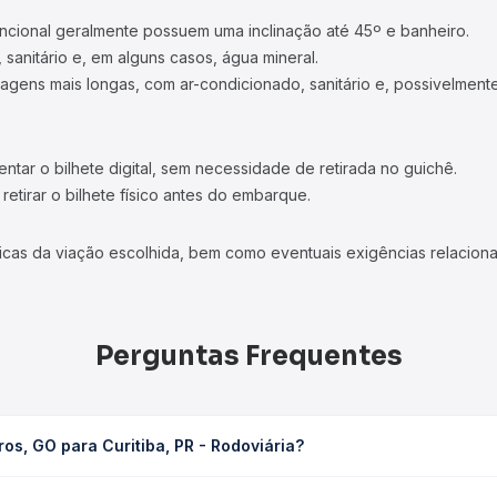
ncional geralmente possuem uma inclinação até 45º e banheiro.
 sanitário e, em alguns casos, água mineral.
viagens mais longas, com ar-condicionado, sanitário e, possivelmente
tar o bilhete digital, sem necessidade de retirada no guichê.
etirar o bilhete físico antes do embarque.
icas da viação escolhida, bem como eventuais exigências relaciona
Perguntas Frequentes
os, GO para Curitiba, PR - Rodoviária?
PR - Rodoviária leva em média 34h, podendo variar conforme a viaç