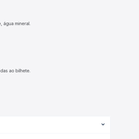
, água mineral.
das ao bilhete.
ão, o tipo de serviço (convencional, executivo ou