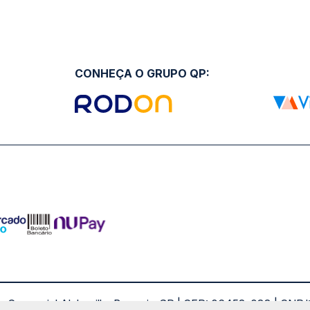
CONHEÇA O GRUPO QP:
ro Comercial Alphaville, Barueri - SP | CEP: 06453-038 | C