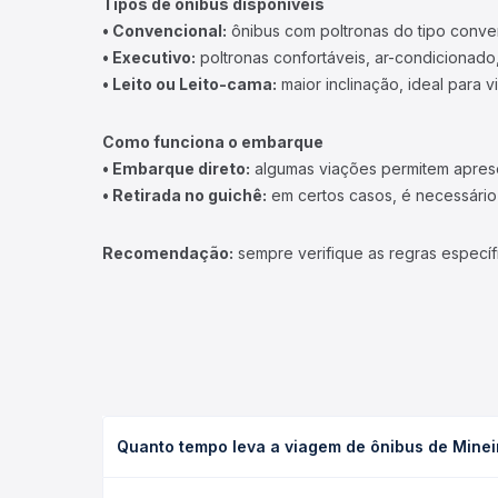
Tipos de ônibus disponíveis
• Convencional:
ônibus com poltronas do tipo conve
• Executivo:
poltronas confortáveis, ar-condicionado,
• Leito ou Leito-cama:
maior inclinação, ideal para 
Como funciona o embarque
• Embarque direto:
algumas viações permitem apresen
• Retirada no guichê:
em certos casos, é necessário r
Recomendação:
sempre verifique as regras específ
Quanto tempo leva a viagem de ônibus de Mineir
A viagem de ônibus de Mineiros, GO para Curitiba, 