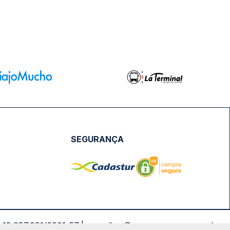
SEGURANÇA
NPJ: 18.087.991/0001-57 | saconibus@queropassagem.com.br