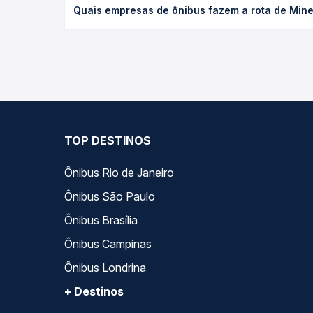
Quais empresas de ônibus fazem a rota de Minei
poltrona e a antecedência da compra. Na Quero Pa
As viações Gran Express operam o trecho de Minei
todas as opções — empresas, horários, tipos de se
TOP DESTINOS
Ônibus Rio de Janeiro
Ônibus São Paulo
Ônibus Brasília
Ônibus Campinas
Ônibus Londrina
+ Destinos