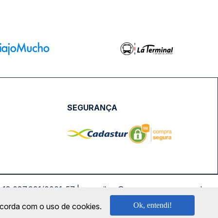
SEGURANÇA
NPJ: 18.087.991/0001-57 | saconibus@queropassagem.com.br
Ok, entendi!
oncorda com o uso de cookies.