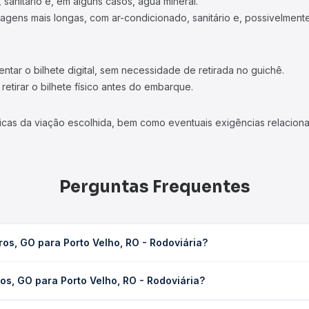
 sanitário e, em alguns casos, água mineral.
viagens mais longas, com ar-condicionado, sanitário e, possivelmente
tar o bilhete digital, sem necessidade de retirada no guichê.
etirar o bilhete físico antes do embarque.
icas da viação escolhida, bem como eventuais exigências relaciona
Perguntas Frequentes
os, GO para Porto Velho, RO - Rodoviária?
ho, RO - Rodoviária leva em média 35h 16min, podendo variar confo
os, GO para Porto Velho, RO - Rodoviária?
 Quero Passagem você consulta os horários disponíveis e vê a dur
a Porto Velho, RO - Rodoviária custa em média R$ 984,28 e varia 