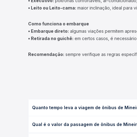
• Executivo:
poltronas confortáveis, ar-condicionado,
• Leito ou Leito-cama:
maior inclinação, ideal para 
Como funciona o embarque
• Embarque direto:
algumas viações permitem apresen
• Retirada no guichê:
em certos casos, é necessário r
Recomendação:
sempre verifique as regras específ
Quanto tempo leva a viagem de ônibus de Mineir
A viagem de ônibus de Mineiros, GO para Porto Vel
Qual é o valor da passagem de ônibus de Mineir
executivo ou leito) e as condições de tráfego. Na
O preço da passagem de ônibus de Mineiros, GO par