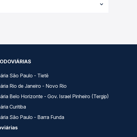
e garante a melhor oferta para o seu roteiro.
 ao longo do dia. Na Quero Passagem você compara
a na sua viagem.
ODOVIÁRIAS
ária São Paulo - Tietê
ária Rio de Janeiro - Novo Rio
ria Belo Horizonte - Gov. Israel Pinheiro (Tergip)
ria Curitiba
ária São Paulo - Barra Funda
viárias