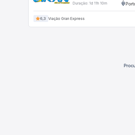
Duração:
1d 11h 10m
Port
6,3
Viação Gran Express
Procu