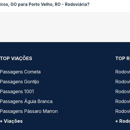
ros, GO para Porto Velho, RO - Rodoviária?
ssagem você compara os preços de todas as viações em tempo real 
ros, GO para Porto Velho, RO - Rodoviária, com horários variados
rviço e preços — em um só lugar e escolhe a que melhor se encaix
TOP VIAÇÕES
TOP R
Passagens Cometa
Rodovi
Passagens Gontijo
Rodovi
Passagens 1001
Rodoviá
Passagens Águia Branca
Rodoviá
Passagens Pássaro Marron
Rodovi
+ Viações
+ Rodo