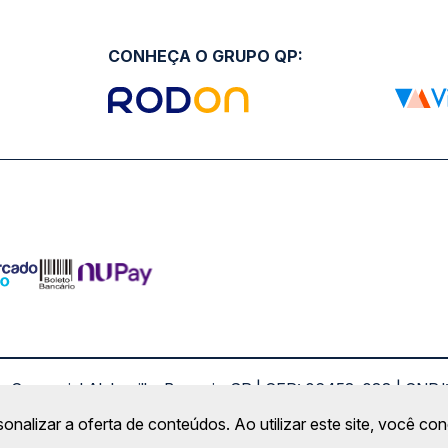
CONHEÇA O GRUPO QP:
ro Comercial Alphaville, Barueri - SP | CEP: 06453-038 | C
Copyright 2026 © QueroPassagem.com.br
sonalizar a oferta de conteúdos. Ao utilizar este site, você c