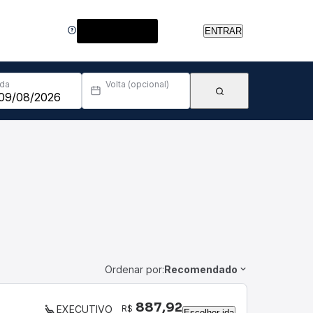
Central de Ajuda
ENTRAR
Ida
Volta (opcional)
Ordenar por:
Recomendado
887,92
R$
EXECUTIVO
Escolher ida