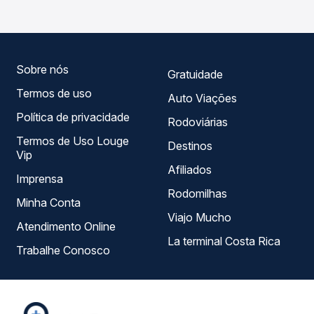
longo do dia. Na Quero Passagem você compara todas as
opções — empresas, horários, tipos de serviço e preços
— em um só lugar e escolhe a que melhor se encaixa na
sua viagem.
Sobre nós
Gratuidade
Termos de uso
Auto Viações
Política de privacidade
Rodoviárias
Termos de Uso Louge
Destinos
Vip
Afiliados
Imprensa
Rodomilhas
Minha Conta
Viajo Mucho
Atendimento Online
La terminal Costa Rica
Trabalhe Conosco