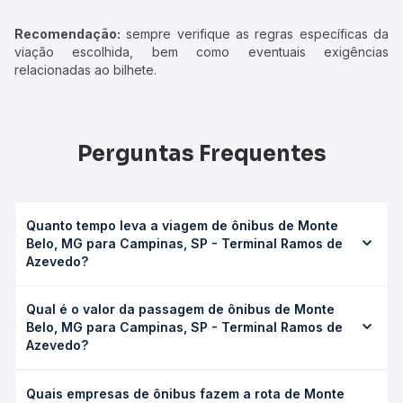
Recomendação:
sempre verifique as regras específicas da
viação escolhida, bem como eventuais exigências
relacionadas ao bilhete.
Perguntas Frequentes
Quanto tempo leva a viagem de ônibus de Monte
Belo, MG para Campinas, SP - Terminal Ramos de
Azevedo?
A viagem de ônibus de Monte Belo, MG para Campinas,
Qual é o valor da passagem de ônibus de Monte
SP - Terminal Ramos de Azevedo leva em média 6h 6min,
Belo, MG para Campinas, SP - Terminal Ramos de
podendo variar conforme a viação, o tipo de serviço
Azevedo?
(convencional, executivo ou leito) e as condições de
tráfego. Na Quero Passagem você consulta os horários
O preço da passagem de ônibus de Monte Belo, MG para
disponíveis e vê a duração exata de cada opção na data
Quais empresas de ônibus fazem a rota de Monte
Campinas, SP - Terminal Ramos de Azevedo custa em
desejada.