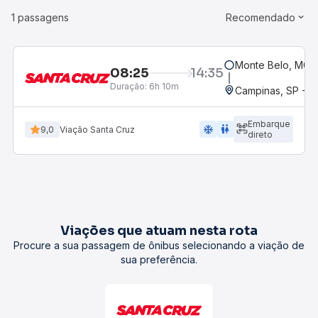
1 passagens
Recomendado
Monte Belo, MG
08:25
14:35
Duração:
6h 10m
Campinas, SP - 
Embarque
ac_unit
wc
9,0
Viação Santa Cruz
direto
Viações que atuam nesta rota
Procure a sua passagem de ônibus selecionando a viação de
sua preferência.