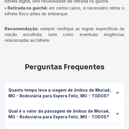
bilhete digital, sem necessidade de retirada no guichê.
• Retirada no guichê:
em certos casos, é necessário retirar o
bilhete físico antes do embarque.
Recomendação:
sempre verifique as regras específicas da
viação escolhida, bem como eventuais exigências
relacionadas ao bilhete.
Perguntas Frequentes
Quanto tempo leva a viagem de ônibus de Muriaé,
MG - Rodoviária para Espera Feliz, MG - TODOS?
A viagem de ônibus de Muriaé, MG - Rodoviária para
Qual é o valor da passagem de ônibus de Muriaé,
Espera Feliz, MG - TODOS leva em média 2h 58min,
MG - Rodoviária para Espera Feliz, MG - TODOS?
podendo variar conforme a viação, o tipo de serviço
(convencional, executivo ou leito) e as condições de
O preço da passagem de ônibus de Muriaé, MG -