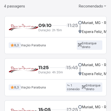
4 passagens
Recomendado
Muriaé, MG - Rod
09:10
11:25
Duração:
2h 15m
Espera Feliz, MG
Embarque
8,3
Viação Paraibuna
direto
Muriaé, MG - Rod
11:25
15:45
Duração:
4h 20m
Espera Feliz, MG
1
Embarque
8,3
Viação Paraibuna
conexão
direto
Muriaé, MG - Rod
15:05
17:25