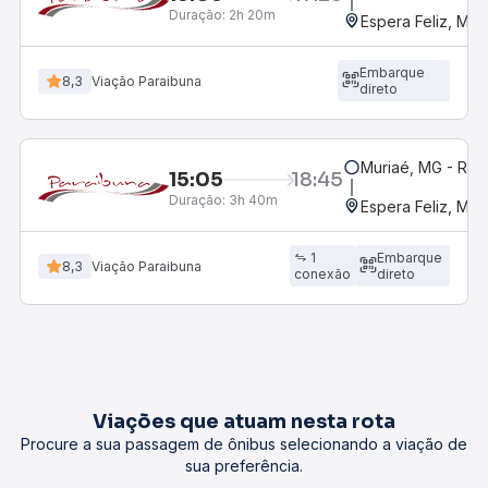
Duração:
2h 20m
Espera Feliz, MG
Embarque
8,3
Viação Paraibuna
direto
Muriaé, MG - Rod
15:05
18:45
Duração:
3h 40m
Espera Feliz, MG
1
Embarque
8,3
Viação Paraibuna
conexão
direto
Viações que atuam nesta rota
Procure a sua passagem de ônibus selecionando a viação de
sua preferência.