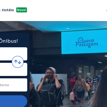
Hotéis
Novo!
 Ônibus!
torno