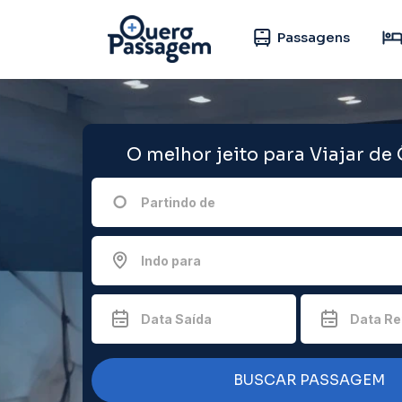
Passagens
O melhor jeito para Viajar de
Partindo de
Indo para
Data Saída
Data Re
BUSCAR PASSAGEM