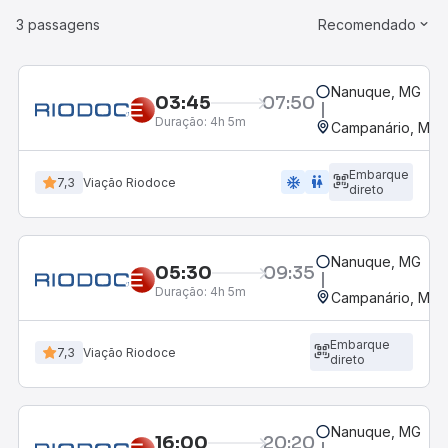
3 passagens
Recomendado
Nanuque, MG
03:45
07:50
Duração:
4h 5m
Campanário, MG
Embarque
ac_unit
wc
7,3
Viação Riodoce
direto
Nanuque, MG
05:30
09:35
Duração:
4h 5m
Campanário, MG
Embarque
7,3
Viação Riodoce
direto
Nanuque, MG
16:00
20:20