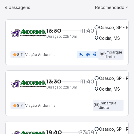
4 passagens
Recomendado
Osasco, SP - Rod
13:30
11:40
Duração:
22h 10m
Coxim, MS
Embarque
airline_seat_legroom_extra
ac_unit
wc
8,7
Viação Andorinha
direto
Osasco, SP - Rod
13:30
11:40
Duração:
22h 10m
Coxim, MS
Embarque
8,7
Viação Andorinha
direto
Osasco, SP - Rod
19:40
23:59