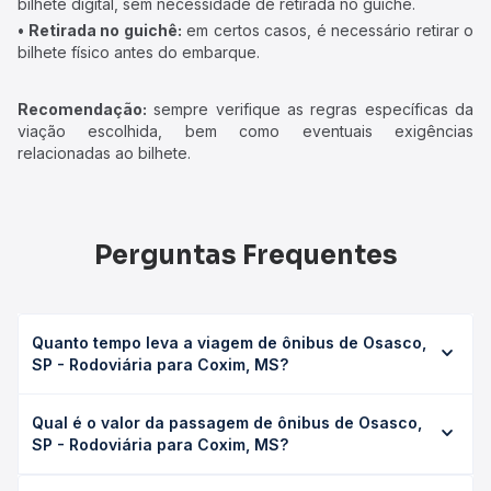
bilhete digital, sem necessidade de retirada no guichê.
• Retirada no guichê:
em certos casos, é necessário retirar o
bilhete físico antes do embarque.
Recomendação:
sempre verifique as regras específicas da
viação escolhida, bem como eventuais exigências
relacionadas ao bilhete.
Perguntas Frequentes
Quanto tempo leva a viagem de ônibus de Osasco,
SP - Rodoviária para Coxim, MS?
A viagem de ônibus de Osasco, SP - Rodoviária para
Qual é o valor da passagem de ônibus de Osasco,
Coxim, MS leva em média 22h 3min, podendo variar
SP - Rodoviária para Coxim, MS?
conforme a viação, o tipo de serviço (convencional,
executivo ou leito) e as condições de tráfego. Na Quero
O preço da passagem de ônibus de Osasco, SP -