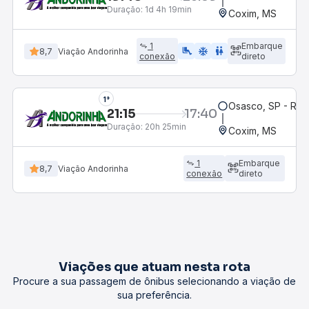
Duração:
1d 4h 19min
Coxim, MS
1
Embarque
airline_seat_legroom_extra
ac_unit
wc
8,7
Viação Andorinha
conexão
direto
1°
Osasco, SP - Rod
21:15
17:40
Duração:
20h 25min
Coxim, MS
1
Embarque
8,7
Viação Andorinha
conexão
direto
Viações que atuam nesta rota
Procure a sua passagem de ônibus selecionando a viação de
sua preferência.