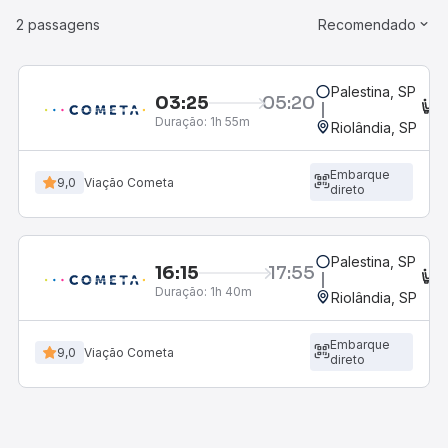
2 passagens
Recomendado
Palestina, SP
03:25
05:20
C
Duração:
1h 55m
Riolândia, SP
Embarque
9,0
Viação Cometa
direto
Palestina, SP
16:15
17:55
C
Duração:
1h 40m
Riolândia, SP
Embarque
9,0
Viação Cometa
direto