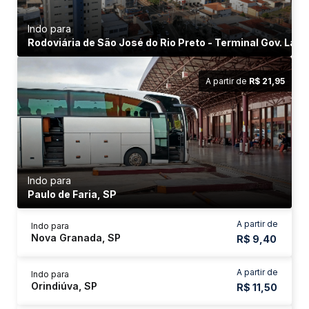
Indo para
Rodoviária de São José do Rio Preto - Terminal Gov. Laud
A partir de
R$ 21,95
Indo para
Paulo de Faria, SP
A partir de
Indo para
Nova Granada, SP
R$ 9,40
A partir de
Indo para
Orindiúva, SP
R$ 11,50