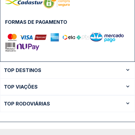
FORMAS DE PAGAMENTO
TOP DESTINOS
Ônibus Rio de Janeiro
TOP VIAÇÕES
Ônibus São Paulo
Passagens Cometa
Ônibus Brasília
TOP RODOVIÁRIAS
Passagens Gontijo
Ônibus Campinas
Rodoviária São Paulo - Tietê
Passagens 1001
Ônibus Londrina
Rodoviária Rio de Janeiro - Novo Rio
Passagens Águia Branca
+ Destinos
Rodoviária Belo Horizonte - Gov. Israel Pinheiro (Tergip)
Calçada das Margaridas, 163 - Sala 02 - Condomínio Centro