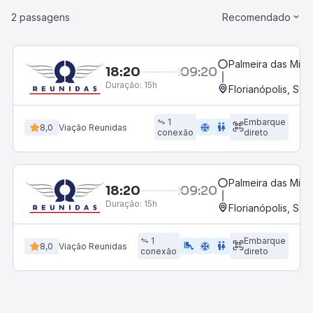
2 passagens
Recomendado
Palmeira das Miss
18:20
09:20
Duração:
15h
Florianópolis, SC 
1
Embarque
ac_unit
wc
8,0
Viação Reunidas
conexão
direto
Palmeira das Miss
18:20
09:20
Duração:
15h
Florianópolis, SC 
1
Embarque
airline_seat_legroom_extra
ac_unit
wc
8,0
Viação Reunidas
conexão
direto