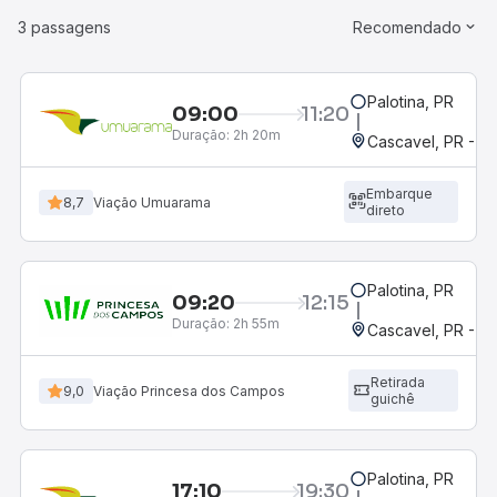
3 passagens
Recomendado
Palotina, PR
09:00
11:20
Duração:
2h 20m
Cascavel, PR - Ro
Embarque
8,7
Viação Umuarama
direto
Palotina, PR
09:20
12:15
Duração:
2h 55m
Cascavel, PR - Ro
Retirada
9,0
Viação Princesa dos Campos
guichê
Palotina, PR
17:10
19:30