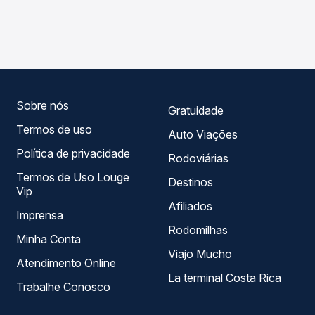
As viações Expresso Itamarati operam o trecho de
Passagem você compara os preços de todas as viações
Paranapuã, SP para São Paulo, SP - Barra Funda, com
em tempo real e garante a melhor oferta para o seu
horários variados ao longo do dia. Na Quero Passagem
roteiro.
você compara todas as opções — empresas, horários,
tipos de serviço e preços — em um só lugar e escolhe a
que melhor se encaixa na sua viagem.
Sobre nós
Gratuidade
Termos de uso
Auto Viações
Política de privacidade
Rodoviárias
Termos de Uso Louge
Destinos
Vip
Afiliados
Imprensa
Rodomilhas
Minha Conta
Viajo Mucho
Atendimento Online
La terminal Costa Rica
Trabalhe Conosco