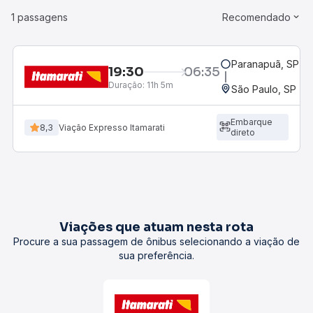
1 passagens
Recomendado
Paranapuã, SP
19:30
06:35
Duração:
11h 5m
São Paulo, SP - 
Embarque
8,3
Viação Expresso Itamarati
direto
Viações que atuam nesta rota
Procure a sua passagem de ônibus selecionando a viação de
sua preferência.