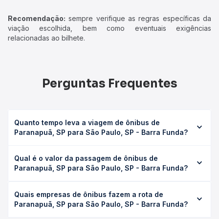
Recomendação:
sempre verifique as regras específicas da
viação escolhida, bem como eventuais exigências
relacionadas ao bilhete.
Perguntas Frequentes
Quanto tempo leva a viagem de ônibus de
Paranapuã, SP para São Paulo, SP - Barra Funda?
A viagem de ônibus de Paranapuã, SP para São Paulo, SP
Qual é o valor da passagem de ônibus de
- Barra Funda leva em média 11h 5min, podendo variar
Paranapuã, SP para São Paulo, SP - Barra Funda?
conforme a viação, o tipo de serviço (convencional,
executivo ou leito) e as condições de tráfego. Na Quero
O preço da passagem de ônibus de Paranapuã, SP para
Passagem você consulta os horários disponíveis e vê a
Quais empresas de ônibus fazem a rota de
São Paulo, SP - Barra Funda custa em média R$ 243,60 e
duração exata de cada opção na data desejada.
Paranapuã, SP para São Paulo, SP - Barra Funda?
varia conforme a data da viagem, a empresa, o tipo de
poltrona e a antecedência da compra. Na Quero