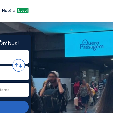
Hotéis
Novo!
 Ônibus!
torno