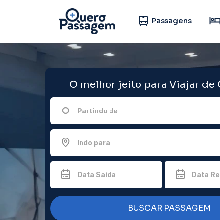
Passagens
O melhor jeito para Viajar de
Partindo de
Indo para
Data Saída
Data Re
BUSCAR PASSAGEM