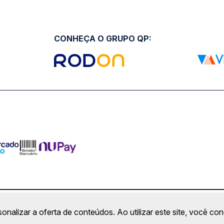
CONHEÇA O GRUPO QP:
ro Comercial Alphaville, Barueri - SP | CEP: 06453-038 | C
sonalizar a oferta de conteúdos. Ao utilizar este site, você c
Copyright 2026 © QueroPassagem.com.br