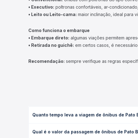
• Executivo:
poltronas confortáveis, ar-condicionado,
• Leito ou Leito-cama:
maior inclinação, ideal para 
Como funciona o embarque
• Embarque direto:
algumas viações permitem apresen
• Retirada no guichê:
em certos casos, é necessário r
Recomendação:
sempre verifique as regras específ
Quanto tempo leva a viagem de ônibus de Pato
A viagem de ônibus de Pato Branco, PR - TODOS pa
Qual é o valor da passagem de ônibus de Pato
(convencional, executivo ou leito) e as condições