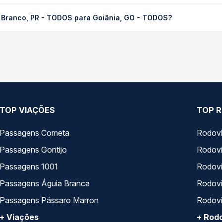
R - TODOS para Goiânia, GO - TODOS custa em média R$ 587,60 e v
o Branco, PR - TODOS para Goiânia, GO - TODOS?
Quero Passagem você compara os preços de todas as viações em tem
co, PR - TODOS para Goiânia, GO - TODOS, com horários variados
rviço e preços — em um só lugar e escolhe a que melhor se encaix
TOP VIAÇÕES
TOP R
Passagens Cometa
Rodovi
Passagens Gontijo
Rodovi
Passagens 1001
Rodoviá
Passagens Águia Branca
Rodoviá
Passagens Pássaro Marron
Rodovi
+ Viações
+ Rodo