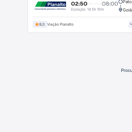
Pato
02:50
08:00
Duração:
1d 5h 10m
Goiâ
8,0
Viação Planalto
Procu