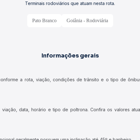
Terminais rodoviários que atuam nesta rota.
Pato Branco
Goiânia - Rodoviária
Informações gerais
forme a rota, viação, condições de trânsito e o tipo de ônibus
iação, data, horário e tipo de poltrona. Confira os valores at
ncional geralmente possuem uma inclinação até 45º e banheiro.