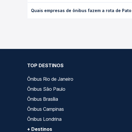
desejada.
O preço da passagem de ônibus de Pato Branco, P
Quais empresas de ônibus fazem a rota de Pat
tipo de poltrona e a antecedência da compra. Na 
roteiro.
As viações Planalto operam o trecho de Pato Bran
todas as opções — empresas, horários, tipos de se
TOP DESTINOS
Ônibus Rio de Janeiro
Ônibus São Paulo
Ônibus Brasília
Ônibus Campinas
Ônibus Londrina
+ Destinos