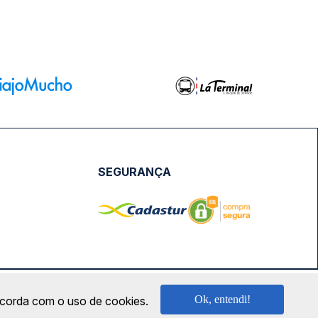
SEGURANÇA
NPJ: 18.087.991/0001-57 | saconibus@queropassagem.com.br
Ok, entendi!
oncorda com o uso de cookies.