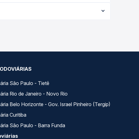
aria conforme a data da viagem, a empresa, o
po real e garante a melhor oferta para o seu
 ao longo do dia. Na Quero Passagem você compara
a na sua viagem.
ODOVIÁRIAS
ária São Paulo - Tietê
ária Rio de Janeiro - Novo Rio
ria Belo Horizonte - Gov. Israel Pinheiro (Tergip)
ria Curitiba
ária São Paulo - Barra Funda
viárias