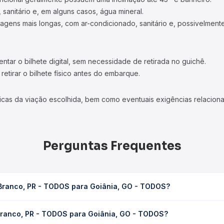
 sanitário e, em alguns casos, água mineral.
viagens mais longas, com ar-condicionado, sanitário e, possivelmente
tar o bilhete digital, sem necessidade de retirada no guichê.
etirar o bilhete físico antes do embarque.
icas da viação escolhida, bem como eventuais exigências relaciona
Perguntas Frequentes
 Branco, PR - TODOS para Goiânia, GO - TODOS?
ra Goiânia, GO - TODOS leva em média 29h 10min, podendo variar 
 Branco, PR - TODOS para Goiânia, GO - TODOS?
 de tráfego. Na Quero Passagem você consulta os horários disponív