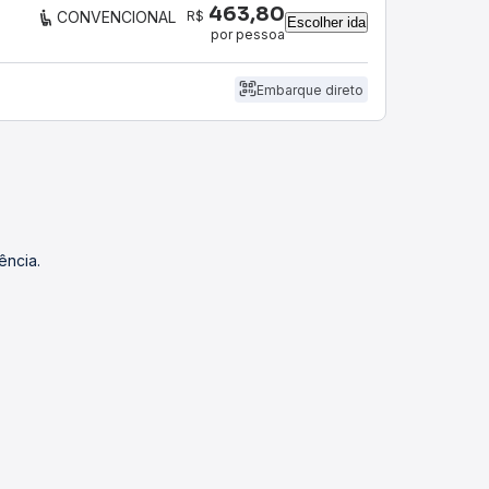
463,80
R$
CONVENCIONAL
Escolher ida
por pessoa
Embarque direto
ência.