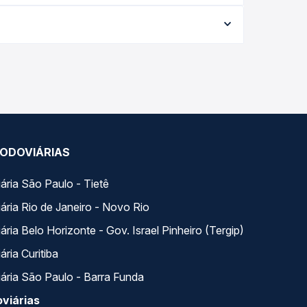
da viagem, a empresa, o tipo de poltrona e a
elhor oferta para o seu roteiro.
Na Quero Passagem você compara todas as opções —
ODOVIÁRIAS
ária São Paulo - Tietê
ária Rio de Janeiro - Novo Rio
ria Belo Horizonte - Gov. Israel Pinheiro (Tergip)
ria Curitiba
ária São Paulo - Barra Funda
viárias