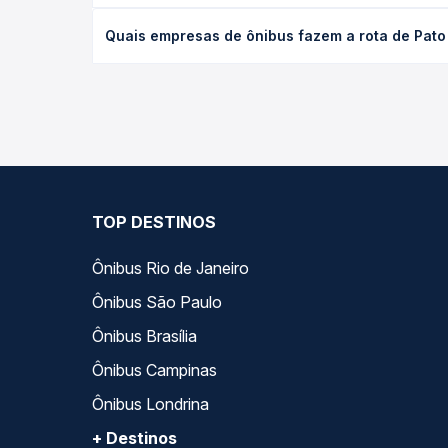
O preço da passagem de ônibus de Pato Branco, PR 
Quais empresas de ônibus fazem a rota de Pato
antecedência da compra. Na Quero Passagem você c
As viações Reunidas operam o trecho de Pato Bra
empresas, horários, tipos de serviço e preços — e
TOP DESTINOS
Ônibus Rio de Janeiro
Ônibus São Paulo
Ônibus Brasília
Ônibus Campinas
Ônibus Londrina
+ Destinos