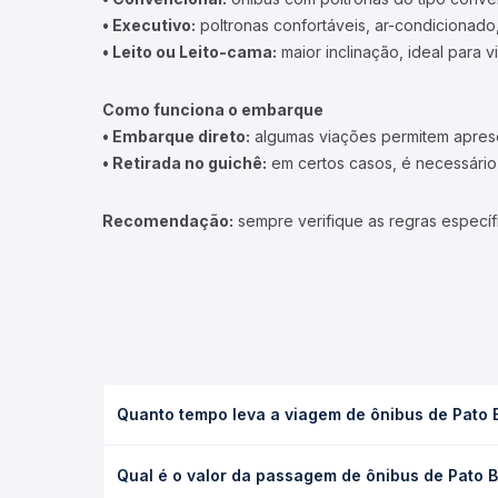
• Executivo:
poltronas confortáveis, ar-condicionado,
• Leito ou Leito-cama:
maior inclinação, ideal para 
Como funciona o embarque
• Embarque direto:
algumas viações permitem apresen
• Retirada no guichê:
em certos casos, é necessário r
Recomendação:
sempre verifique as regras específ
Quanto tempo leva a viagem de ônibus de Pato 
A viagem de ônibus de Pato Branco, PR para Lages,
Qual é o valor da passagem de ônibus de Pato 
e as condições de tráfego. Na Quero Passagem voc