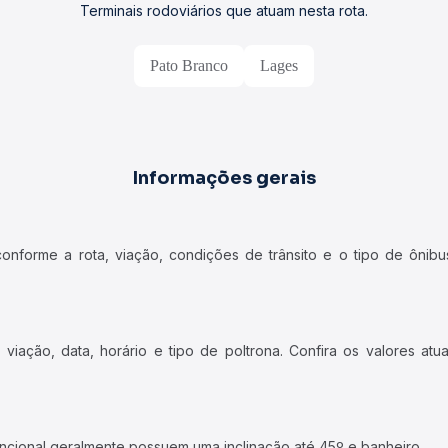
Terminais rodoviários que atuam nesta rota.
Pato Branco
Lages
Informações gerais
forme a rota, viação, condições de trânsito e o tipo de ônibus
iação, data, horário e tipo de poltrona. Confira os valores at
ncional geralmente possuem uma inclinação até 45º e banheiro.