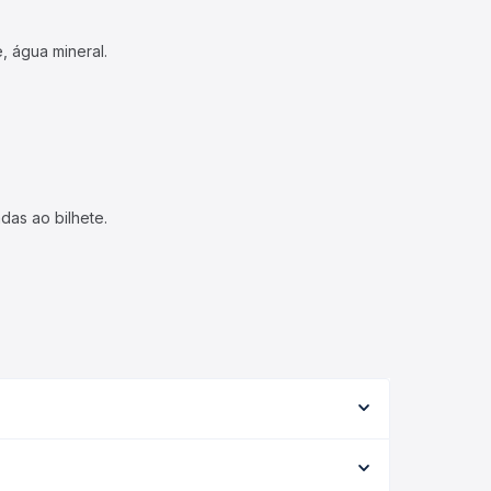
, água mineral.
das ao bilhete.
ipo de serviço (convencional, executivo ou leito)
opção na data desejada.