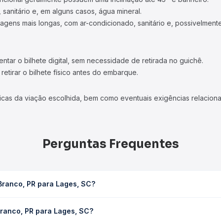
 sanitário e, em alguns casos, água mineral.
viagens mais longas, com ar-condicionado, sanitário e, possivelmente
tar o bilhete digital, sem necessidade de retirada no guichê.
etirar o bilhete físico antes do embarque.
icas da viação escolhida, bem como eventuais exigências relaciona
Perguntas Frequentes
Branco, PR para Lages, SC?
 SC leva em média 8h 55min, podendo variar conforme a viação, o t
Branco, PR para Lages, SC?
ê consulta os horários disponíveis e vê a duração exata de cada 