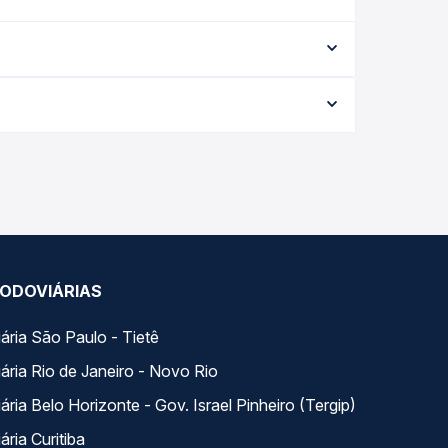
o de serviço (convencional, executivo ou leito) e
ção na data desejada.
 data da viagem, a empresa, o tipo de poltrona e
 melhor oferta para o seu roteiro.
 dia. Na Quero Passagem você compara todas as
viagem.
ODOVIÁRIAS
ária São Paulo - Tietê
ária Rio de Janeiro - Novo Rio
ria Belo Horizonte - Gov. Israel Pinheiro (Tergip)
ria Curitiba