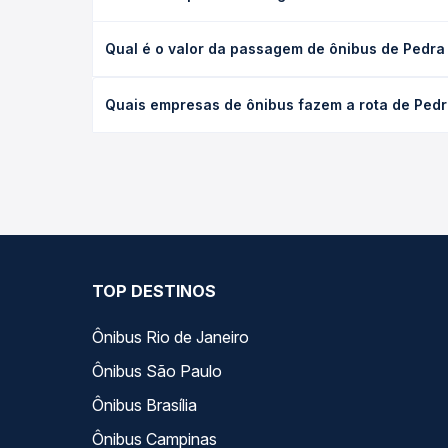
A viagem de ônibus de Pedra Preta, MT para Jales, 
Qual é o valor da passagem de ônibus de Pedra 
as condições de tráfego. Na Quero Passagem você 
O preço da passagem de ônibus de Pedra Preta, MT 
Quais empresas de ônibus fazem a rota de Pedr
a antecedência da compra. Na Quero Passagem você
As viações não identificadas operam o trecho de P
opções — empresas, horários, tipos de serviço e p
TOP DESTINOS
Ônibus Rio de Janeiro
Ônibus São Paulo
Ônibus Brasília
Ônibus Campinas