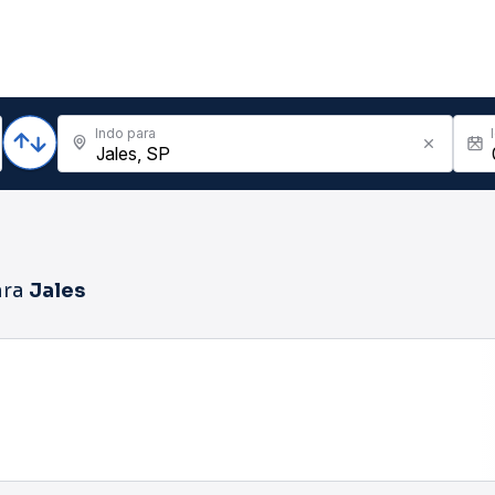
Indo para
ara
Jales