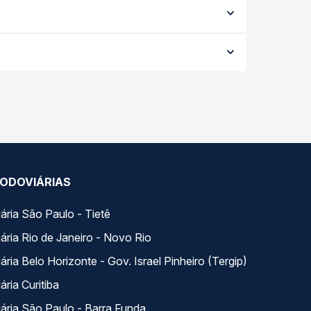
serviço (convencional, executivo ou leito) e as
 na data desejada.
da viagem, a empresa, o tipo de poltrona e a
elhor oferta para o seu roteiro.
 dia. Na Quero Passagem você compara todas as
viagem.
ODOVIÁRIAS
ária São Paulo - Tietê
ária Rio de Janeiro - Novo Rio
ria Belo Horizonte - Gov. Israel Pinheiro (Tergip)
ria Curitiba
ária São Paulo - Barra Funda