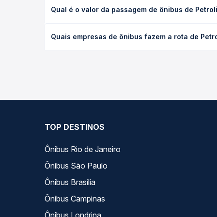
A viagem de ônibus de Petrolina, PE para Iraquara,
Qual é o valor da passagem de ônibus de Petroli
condições de tráfego. Na Quero Passagem você con
O preço da passagem de ônibus de Petrolina, PE pa
Quais empresas de ônibus fazem a rota de Petro
antecedência da compra. Na Quero Passagem você c
As viações não identificadas operam o trecho de P
opções — empresas, horários, tipos de serviço e p
TOP DESTINOS
Ônibus Rio de Janeiro
Ônibus São Paulo
Ônibus Brasília
Ônibus Campinas
Ônibus Londrina