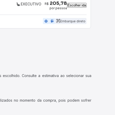
205,78
R$
EXECUTIVO
Escolher ida
por pessoa
ac_unit
wc
Embarque direto
 escolhido. Consulte a estimativa ao selecionar sua
ualizados no momento da compra, pois podem sofrer