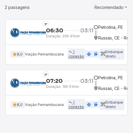
2 passagens
Recomendado
1°
Petrolina, PE
06:30
03:11
Duração:
20h 41min
Russas, CE - Rodo
1
Embarque
ac_unit
wc
8,0
Viação Pernambucana
conexão
direto
1°
Petrolina, PE
07:20
03:11
Duração:
19h 51min
Russas, CE - Rodo
1
Embarque
ac_unit
wc
8,0
Viação Pernambucana
conexão
direto