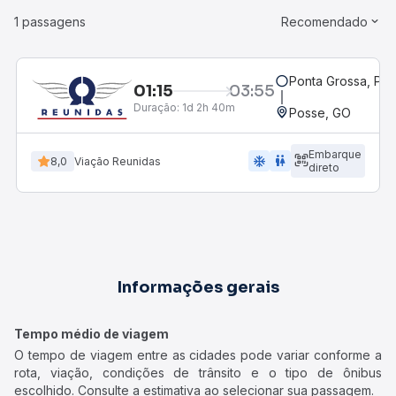
1 passagens
Recomendado
Ponta Grossa, PR 
01:15
03:55
Duração:
1d 2h 40m
Posse, GO
Embarque
ac_unit
wc
8,0
Viação Reunidas
direto
Informações gerais
Tempo médio de viagem
O tempo de viagem entre as cidades pode variar conforme a
rota, viação, condições de trânsito e o tipo de ônibus
escolhido. Consulte a estimativa ao selecionar sua passagem.