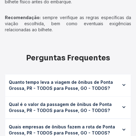
bilhete físico antes do embarque.
Recomendação:
sempre verifique as regras específicas da
viação escolhida, bem como eventuais exigências
relacionadas ao bilhete.
Perguntas Frequentes
Quanto tempo leva a viagem de ônibus de Ponta
Grossa, PR - TODOS para Posse, GO - TODOS?
A viagem de ônibus de Ponta Grossa, PR - TODOS para
Qual é o valor da passagem de ônibus de Ponta
Posse, GO - TODOS leva em média 0 horas, podendo
Grossa, PR - TODOS para Posse, GO - TODOS?
variar conforme a viação, o tipo de serviço (convencional,
executivo ou leito) e as condições de tráfego. Na Quero
O preço da passagem de ônibus de Ponta Grossa, PR -
Passagem você consulta os horários disponíveis e vê a
Quais empresas de ônibus fazem a rota de Ponta
TODOS para Posse, GO - TODOS custa em média não
duração exata de cada opção na data desejada.
Grossa, PR - TODOS para Posse, GO - TODOS?
identificado e varia conforme a data da viagem, a