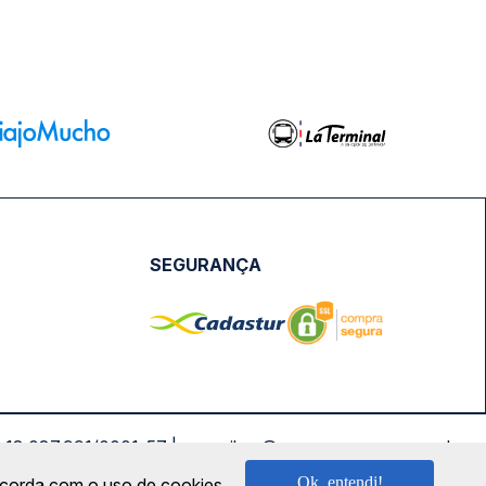
SEGURANÇA
NPJ: 18.087.991/0001-57 | saconibus@queropassagem.com.br
Ok, entendi!
oncorda com o uso de cookies.