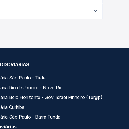
ta da viagem, a empresa, o tipo de poltrona e a
elhor oferta para o seu roteiro.
a. Na Quero Passagem você compara todas as opções
ODOVIÁRIAS
ária São Paulo - Tietê
ária Rio de Janeiro - Novo Rio
ria Belo Horizonte - Gov. Israel Pinheiro (Tergip)
ria Curitiba
ária São Paulo - Barra Funda
viárias