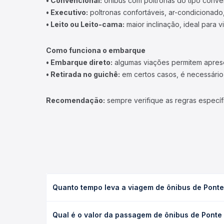
• Convencional:
ônibus com poltronas do tipo conve
• Executivo:
poltronas confortáveis, ar-condicionado,
• Leito ou Leito-cama:
maior inclinação, ideal para 
Como funciona o embarque
• Embarque direto:
algumas viações permitem apresen
• Retirada no guichê:
em certos casos, é necessário r
Recomendação:
sempre verifique as regras específ
Quanto tempo leva a viagem de ônibus de Ponte 
A viagem de ônibus de Ponte Alta, SC para Curitib
Qual é o valor da passagem de ônibus de Ponte 
leito) e as condições de tráfego. Na Quero Passag