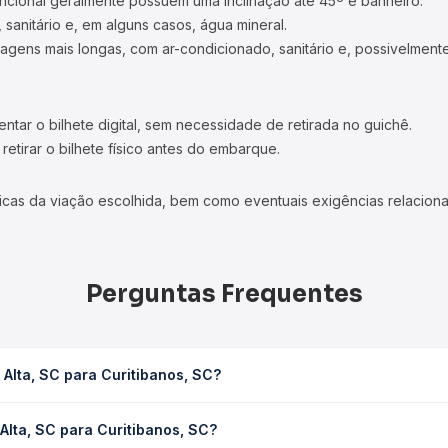
ncional geralmente possuem uma inclinação até 45º e banheiro.
 sanitário e, em alguns casos, água mineral.
viagens mais longas, com ar-condicionado, sanitário e, possivelmente
tar o bilhete digital, sem necessidade de retirada no guichê.
etirar o bilhete físico antes do embarque.
icas da viação escolhida, bem como eventuais exigências relaciona
Perguntas Frequentes
Alta, SC para Curitibanos, SC?
anos, SC leva em média 0h 59min, podendo variar conforme a viação,
Alta, SC para Curitibanos, SC?
em você consulta os horários disponíveis e vê a duração exata de