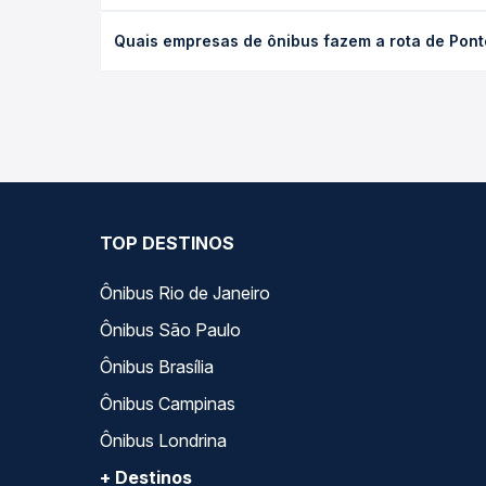
O preço da passagem de ônibus de Ponte Alta, SC p
Quais empresas de ônibus fazem a rota de Ponte
antecedência da compra. Na Quero Passagem você c
As viações Reunidas operam o trecho de Ponte Alt
— empresas, horários, tipos de serviço e preços —
TOP DESTINOS
Ônibus Rio de Janeiro
Ônibus São Paulo
Ônibus Brasília
Ônibus Campinas
Ônibus Londrina
+ Destinos