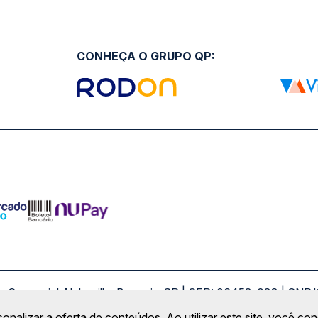
CONHEÇA O GRUPO QP:
ro Comercial Alphaville, Barueri - SP | CEP: 06453-038 | C
Copyright 2026 © QueroPassagem.com.br
sonalizar a oferta de conteúdos. Ao utilizar este site, você c