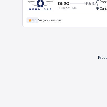
Pont
18:20
19:15
Duração:
55m
Curi
8,0
Viação Reunidas
Procu