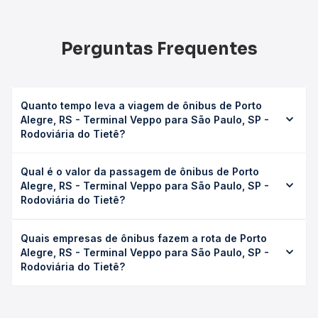
Perguntas Frequentes
Quanto tempo leva a viagem de ônibus de Porto
Alegre, RS - Terminal Veppo para São Paulo, SP -
Rodoviária do Tietê?
A viagem de ônibus de Porto Alegre, RS - Terminal Veppo
Qual é o valor da passagem de ônibus de Porto
para São Paulo, SP - Rodoviária do Tietê leva em média
Alegre, RS - Terminal Veppo para São Paulo, SP -
19h 29min, podendo variar conforme a viação, o tipo de
Rodoviária do Tietê?
serviço (convencional, executivo ou leito) e as condições
de tráfego. Na Quero Passagem você consulta os horários
O preço da passagem de ônibus de Porto Alegre, RS -
disponíveis e vê a duração exata de cada opção na data
Quais empresas de ônibus fazem a rota de Porto
Terminal Veppo para São Paulo, SP - Rodoviária do Tietê
desejada.
Alegre, RS - Terminal Veppo para São Paulo, SP -
custa em média R$ 356,83 e varia conforme a data da
Rodoviária do Tietê?
viagem, a empresa, o tipo de poltrona e a antecedência
da compra. Na Quero Passagem você compara os preços
As viações Itapemirim, Expresso Adamantina, Expresso
de todas as viações em tempo real e garante a melhor
Nossa Senhora da Penha , Expresso São José,
oferta para o seu roteiro.