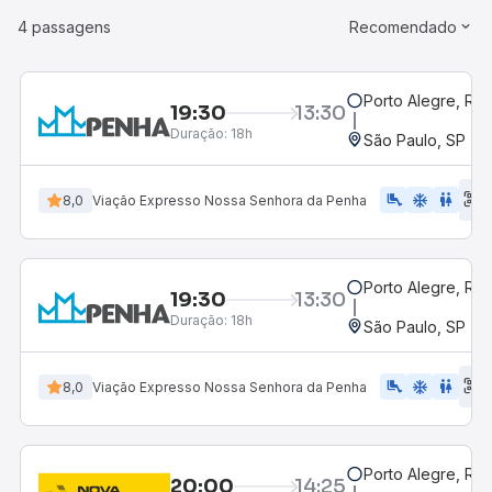
4 passagens
Recomendado
Porto Alegre, RS
19:30
13:30
Duração:
18h
São Paulo, SP - R
E
airline_seat_legroom_extra
ac_unit
WC
8,0
Viação Expresso Nossa Senhora da Penha
d
Porto Alegre, RS
19:30
13:30
Duração:
18h
São Paulo, SP - R
E
airline_seat_legroom_extra
ac_unit
wc
8,0
Viação Expresso Nossa Senhora da Penha
d
Porto Alegre, RS
20:00
14:25