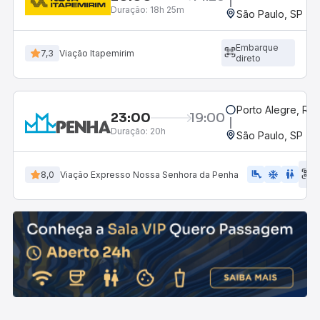
Duração:
18h 25m
São Paulo, SP - R
Embarque
7,3
Viação Itapemirim
direto
Porto Alegre, RS
23:00
19:00
Duração:
20h
São Paulo, SP - R
E
airline_seat_legroom_extra
ac_unit
WC
8,0
Viação Expresso Nossa Senhora da Penha
d