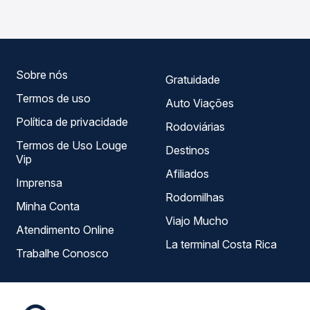
Catarinense operam o trecho de Porto Alegre, RS -
Terminal Veppo para São Paulo, SP - Rodoviária do Tietê,
com horários variados ao longo do dia. Na Quero
Passagem você compara todas as opções — empresas,
horários, tipos de serviço e preços — em um só lugar e
escolhe a que melhor se encaixa na sua viagem.
Sobre nós
Gratuidade
Termos de uso
Auto Viações
Política de privacidade
Rodoviárias
Termos de Uso Louge
Destinos
Vip
Afiliados
Imprensa
Rodomilhas
Minha Conta
Viajo Mucho
Atendimento Online
La terminal Costa Rica
Trabalhe Conosco