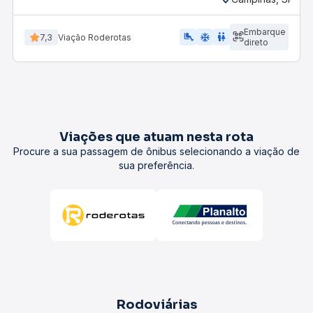
Embarque
airline_seat_legroom_extra
ac_unit
wc
7,3
Viação Roderotas
direto
Viações que atuam nesta rota
Procure a sua passagem de ônibus selecionando a viação de
sua preferência.
Rodoviárias