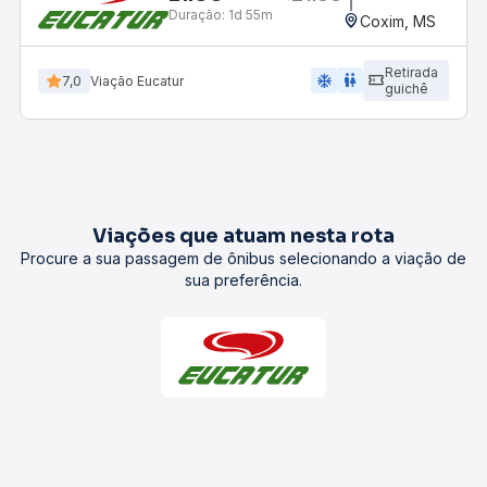
Duração:
1d 55m
Coxim, MS
Retirada
ac_unit
wc
7,0
Viação Eucatur
guichê
Viações que atuam nesta rota
Procure a sua passagem de ônibus selecionando a viação de
sua preferência.