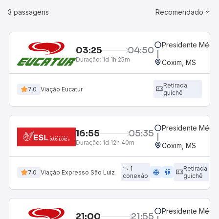
3 passagens
Recomendado
Presidente Médic
03:25
04:50
Duração:
1d 1h 25m
Coxim, MS
Retirada
7,0
Viação Eucatur
guichê
Presidente Médic
16:55
05:35
Duração:
1d 12h 40m
Coxim, MS
1
Retirada
ac_unit
wc
7,0
Viação Expresso São Luiz
conexão
guichê
Presidente Médic
21:00
21:55